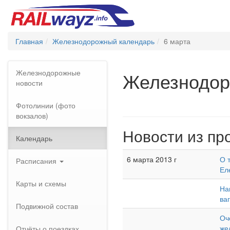
Главная
Железнодорожный календарь
6 марта
Железнодорожные
Железнодор
новости
Фотолинии (фото
вокзалов)
Новости из пр
Календарь
6 марта 2013 г
О 
Расписания
Ел
Карты и схемы
На
ва
Подвижной состав
Оч
же
Отчёты о поездках