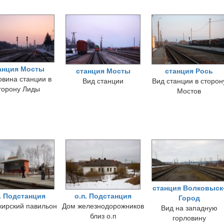
анция Мосты
станция Мосты
станция Рось
овина станции в
Вид станции
Вид станции в сторон
торону Лиды
Мостов
станция Волковыск
. Подстанция
о.п. Подстанция
Город
ирский павильон
Дом железнодорожников
Вид на западную
близ о.п
горловину