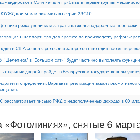
 командировки в Сочи начали прибывать первые группы машинисто
 ЮУЖД поступили локомотивы серии 2ЭС10.
фтяники резко увеличили затраты на железнодорожные перевозки.
рпорация ищет партнера для проекта по производству рефрижерат
годня в США сошел с рельсов и загорелся еще один поезд, перево
У "Шелепиха" в "Большом сити" будет частично выполнять функции
нь открытых дверей пройдет в Белорусском государственном униве
иоритеты определены. Варианты реализации задач локомотивной с
вещания.
С рассматривает письмо РЖД о недополученных доходах в 60 млрд
 «Фотолиниях», снятые 6 март