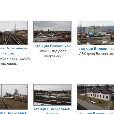
станция Волковыск
ция Волковыск-
станция Волковыс
Общий вид депо
Город
АБК депо Волковыск
Волковыск
анции из западной
горловины
станция Волковыск-
ция Волковыск
станция Волковыск
Город