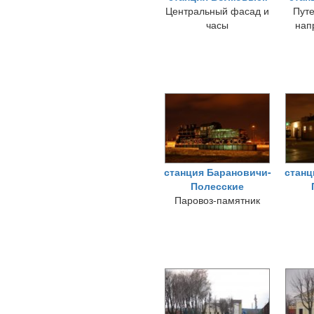
Центральный фасад и
Путе
часы
нап
станция Барановичи-
станц
Полесские
Паровоз-памятник