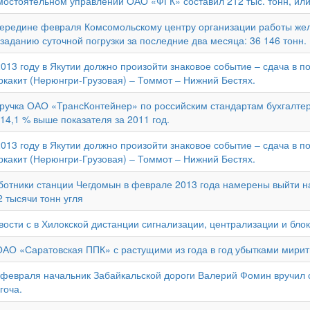
мостоятельном управлении ОАО «ФГК» составил 212 тыс. тонн, или 
середине февраля Комсомольскому центру организации работы же
 заданию суточной погрузки за последние два месяца: 36 146 тонн.
2013 году в Якутии должно произойти знаковое событие – сдача в п
ркакит (Нерюнгри-Грузовая) – Томмот – Нижний Бестях.
ручка ОАО «ТрансКонтейнер» по российским стандартам бухгалтерск
 14,1 % выше показателя за 2011 год.
2013 году в Якутии должно произойти знаковое событие – сдача в п
ркакит (Нерюнгри-Грузовая) – Томмот – Нижний Бестях.
ботники станции Чегдомын в феврале 2013 года намерены выйти на
2 тысячи тонн угля
вости с в Хилокской дистанции сигнализации, централизации и блок
ОАО «Саратовская ППК» с растущими из года в год убытками мири
 февраля начальник Забайкальской дороги Валерий Фомин вручил
гоча.