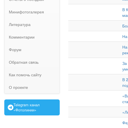
В 
Минифотогалерея
ма
Литература
Бо
На
Комментарии
На
Форум
ре
Обратная связь
За
ум
Как помочь сайту
В 
по
О проекте
«В
ст
Telegram канал
«Фотолинии»
«Л
Фе