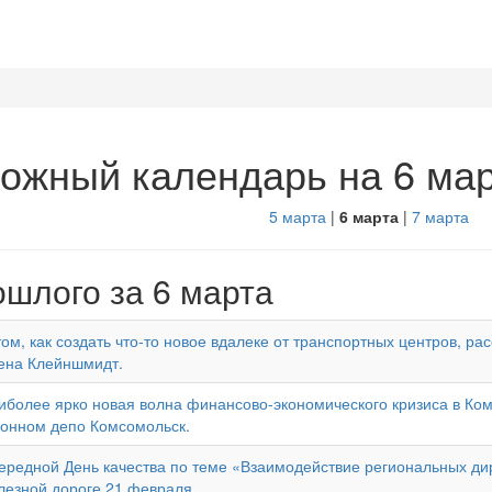
ожный календарь на 6 ма
5 марта
|
6 марта
|
7 марта
ошлого за 6 марта
том, как создать что-то новое вдалеке от транспортных центров, р
ена Клейншмидт.
иболее ярко новая волна финансово-экономического кризиса в Ко
гонном депо Комсомольск.
ередной День качества по теме «Взаимодействие региональных д
лезной дороге 21 февраля.