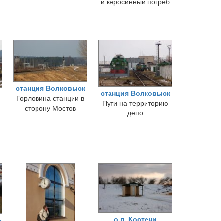
и керосинный погреб
станция Волковыск
станция Волковыск
к
Горловина станции в
Пути на территорию
сторону Мостов
депо
о.п. Костени
-