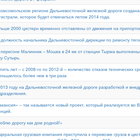
Комсомольском регионе Дальневосточной железной дороги создана 
гистрали, которое будет отмечаться летом 2014 года.
льше 2000 цистерн временно отставлены от движения на припорто
 должность начальника Дальневосточной дирекции по ремонту тяго
 перегоне Малинник – Мошка в 24 км от станции Тырма выполнены 
ку Сутырь.
 пять лет – с 2008-го по 2012-й – количество отказов технических с
еньшилось более чем в три раза
2013 году на Дальневосточной железной дороге разработкой и вне
дразделения.
акансия» – так называется новый проект, который реализуется во
анций.
юблю дорогу как дом родной!»
деральная грузовая компания приступила к перевозке грузов в цист