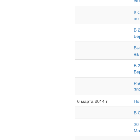
са
К 
по
В 
Бе
Вы
на
В 
Бе
Ра
39
6 марта 2014 г
Но
В 
20
Мо