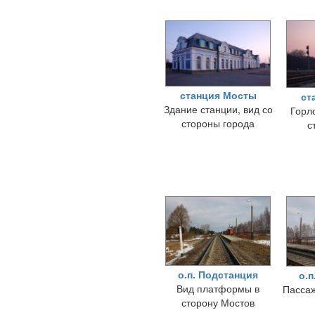
станция Мосты
ст
Здание станции, вид со
Горл
стороны города
с
о.п. Подстанция
о.п
Вид платформы в
Пассаж
сторону Мостов