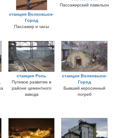
Пассажирский павильон
станция Волковыск-
Город
Пассажир и часы
станция Рось
станция Волковыск-
.
Путевое развитие в
Город
ка
районе цементного
Бывший керосинный
завода
погреб