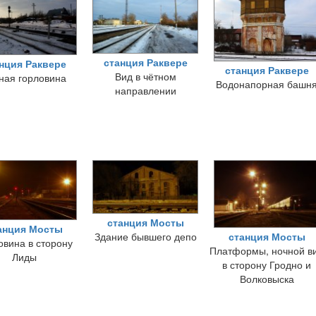
станция Раквере
нция Раквере
станция Раквере
Вид в чётном
ная горловина
Водонапорная башн
направлении
станция Мосты
анция Мосты
Здание бывшего депо
станция Мосты
овина в сторону
Платформы, ночной в
Лиды
в сторону Гродно и
Волковыска