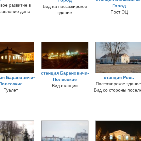
вое развитие в
Город
Вид на пассажирское
равление депо
Пост ЭЦ
здание
станция Барановичи-
ия Барановичи-
станция Рось
Полесские
Полесские
Пассажирское здание
Вид станции
Туалет
Вид со стороны посел