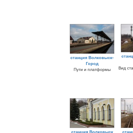
стан
станция Волковыск-
Город
Вид ст
Пути и платформы
станция Волковыск
стан