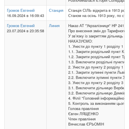
Розпочиналася історія Соледара в 
Громов Евгений
Станция
Станція СІЛЬ відкрита в 1913 році
16.09.2024 в 16:09:43
Станом на осінь 1913 року, по ста
Громов Евгений
Линия
Наказ АТ "Укрзалізниця" НР 241, 1
23.07.2024 в 23:35:58
Про внесення змін до Тарифного к
У зв’язку із закриттям дільниць з
НАКАЗУЄМО:
1. Унести до пункту 1 розділу 1 Та
1.1. Закрити роздільний пункт Кам
1.2. Закрити роздільний пункт Тро
1.3. Виключити роздільні пункти К
2. Унести до пункту 2 розділу 1 ТК
2.1. Закрити зупинні пункти Львів
2.2. Виключити зупинні пункти Зуп.
3. Унести до пункту 2 розділу 3 ТК
3.1. Виключити дільницю Вербка –
3.2. Виключити дільницю Демківка
4. Філії "Головний інформаційно-о
5. Контроль за виконанням цього 
Голова правління
Євген ЛЯЩЕНКО
Член правління
Вячеслав ЄРЬОМІН