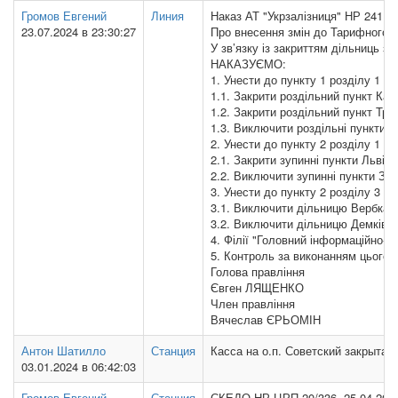
Громов Евгений
Линия
Наказ АТ "Укрзалізниця" НР 241, 1
23.07.2024 в 23:30:27
Про внесення змін до Тарифного к
У зв’язку із закриттям дільниць з
НАКАЗУЄМО:
1. Унести до пункту 1 розділу 1 Та
1.1. Закрити роздільний пункт Кам
1.2. Закрити роздільний пункт Тро
1.3. Виключити роздільні пункти К
2. Унести до пункту 2 розділу 1 ТК
2.1. Закрити зупинні пункти Львів
2.2. Виключити зупинні пункти Зуп.
3. Унести до пункту 2 розділу 3 ТК
3.1. Виключити дільницю Вербка –
3.2. Виключити дільницю Демківка
4. Філії "Головний інформаційно-о
5. Контроль за виконанням цього 
Голова правління
Євген ЛЯЩЕНКО
Член правління
Вячеслав ЄРЬОМІН
Антон Шатилло
Станция
Касса на о.п. Советский закрыта 
03.01.2024 в 06:42:03
Громов Евгений
Станция
СКЕДО НР ЦРП-20/336, 25.04.2023