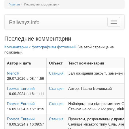
Главная
Последние комментарии
Railwayz.info
Toggle
navigatio
Последние комментарии
Комментарии к фотографиям фотолиний
(на этой странице не
показаны).
Автор и дата
Объект
Текст комментария
Nieńčik
Станция
Зал ожидания закрыт, заменён п
29.07.2026 в 08:11:59
Громов Евгений
Станция
Автор: Павло Белицький
16.09.2024 в 16:11:11
Громов Евгений
Станция
Найвідомішим підприємством Солед
16.09.2024 в 16:10:15
Станом на осінь 2022 року, лінія 
Громов Евгений
Станция
Проектом, розробленим у правлінні
16.09.2024 в 16:09:57
Селище міського типу Сіль, яке об