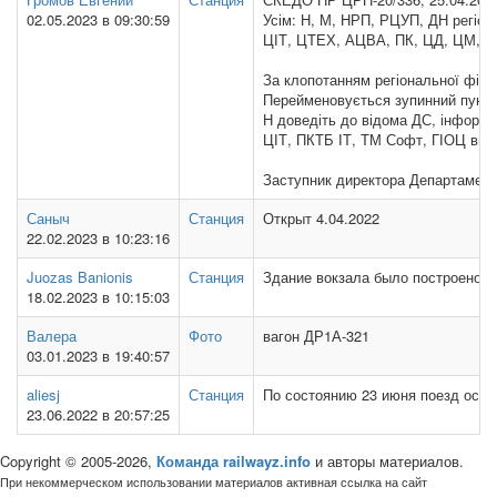
02.05.2023 в 09:30:59
Усім: Н, М, НРП, РЦУП, ДН регіон
ЦІТ, ЦТЕХ, АЦВА, ПК, ЦД, ЦМ, Ц
За клопотанням регіональної філії
Перейменовується зупинний пункт 
Н доведіть до відома ДС, інформу
ЦІТ, ПКТБ ІТ, ТМ Софт, ГІОЦ внес
Заступник директора Департамент
Саныч
Станция
Открыт 4.04.2022
22.02.2023 в 10:23:16
Juozas Banionis
Станция
Здание вокзала было построено в 19
18.02.2023 в 10:15:03
Валера
Фото
вагон ДР1А-321
03.01.2023 в 19:40:57
aliesj
Станция
По состоянию 23 июня поезд оста
23.06.2022 в 20:57:25
Copyright © 2005-2026,
Команда railwayz.info
и авторы материалов.
При некоммерческом использовании материалов активная ссылка на сайт