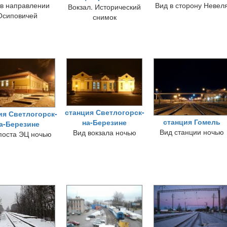
 в направлении
Вид в сторону Невел
Вокзал. Исторический
Осиповичей
снимок
станция Светлогорск-
ия Светлогорск-
станция Гомель
на-Березине
а-Березине
Вид станции ночью
Вид вокзала ночью
поста ЭЦ ночью