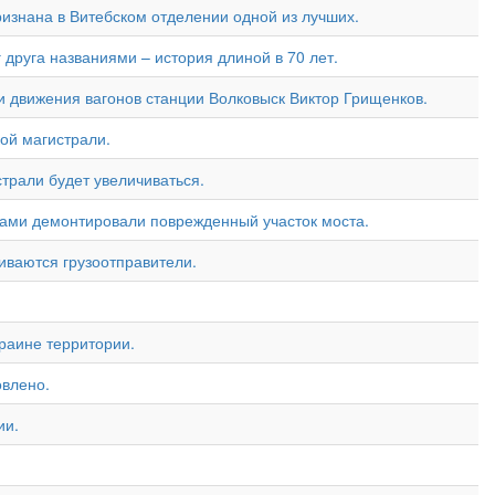
ризнана в Витебском отделении одной из лучших.
друга названиями – история длиной в 70 лет.
и движения вагонов станции Волковыск Виктор Грищенков.
ой магистрали.
страли будет увеличиваться.
лами демонтировали поврежденный участок моста.
иваются грузоотправители.
раине территории.
влено.
ии.