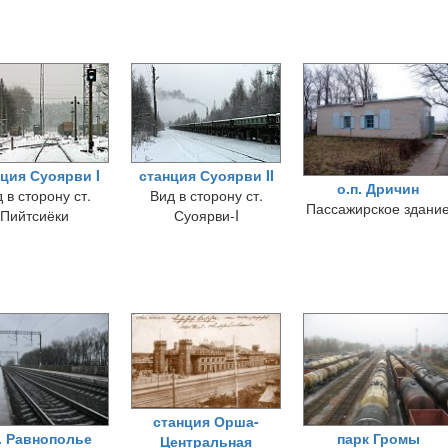
ция Суоярви I
станция Суоярви II
о.п. Дричин
 в сторону ст.
Вид в сторону ст.
Пассажирское здани
Пийтсиёки
Суоярви-I
станция Орша-
. Равнополье
парк Громы
Центральная