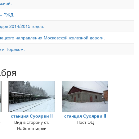
ссией.
 – РЖД.
дов 2014/2015 годов.
лецкого направления Московской железной дороги.
 и Торжком.
абря
станция Суоярви II
станция Суоярви II
е
Вид в сторону ст.
Пост ЭЦ
Найстенъярви