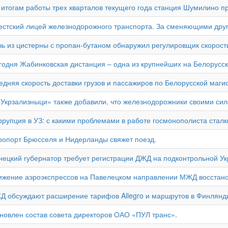
 итогам работы трех кварталов текущего года станция Шумилино п
естский лицей железнодорожного транспорта. За сменяющими друг 
чь из цистерны с пропан-бутаном обнаружил регулировщик скорост
годня Жабинковская дистанция – одна из крупнейших на Белорусск
едняя скорость доставки грузов и пассажиров по Белорусской маги
«Укрзализныци» также добавили, что железнодорожники своими си
ррупция в УЗ: с какими проблемами в работе госмонополиста сталк
ропорт Брюсселя и Нидерланды свяжет поезд.
нецкий губернатор требует регистрации ДЖД на подконтрольной Ук
ижение аэроэкспрессов на Павелецком направлении МЖД восстано
Д обсуждают расширение тарифов Allegro и маршрутов в Финлянд
новлен состав совета директоров ОАО «ПУЛ транс».