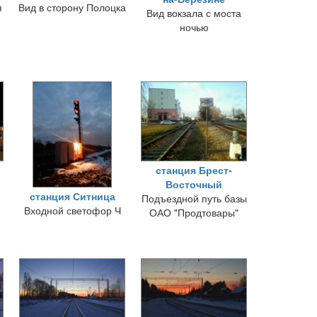
я
Вид в сторону Полоцка
Вид вокзала с моста
ночью
станция Брест-
Восточный
станция Ситница
Подъездной путь базы
Входной светофор Ч
ОАО "Продтовары"