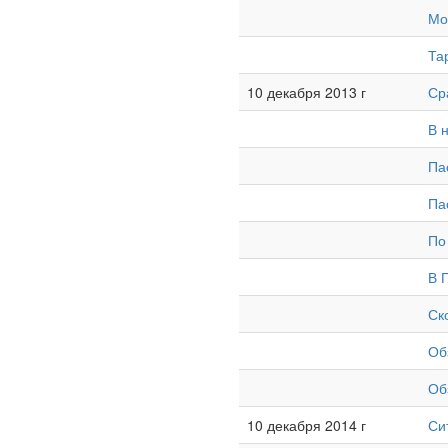
Мо
Та
10 декабря 2013 г
Ср
В 
Па
Па
По
В 
Ск
Об
Об
10 декабря 2014 г
Си