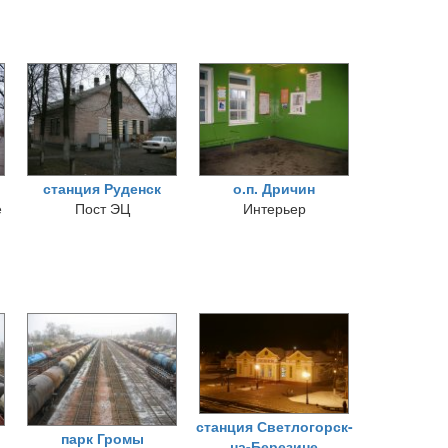
станция Руденск
о.п. Дричин
е
Пост ЭЦ
Интерьер
станция Светлогорск-
парк Громы
на-Березине