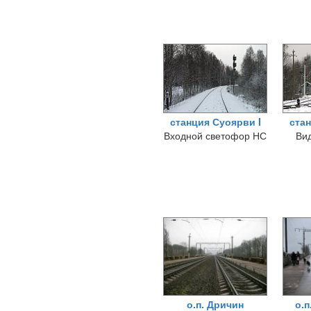
станция Суоярви I
стан
Входной светофор НС
Вид
о.п. Дричин
о.п