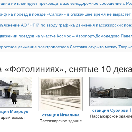
раина не планирует прекращать железнодорожное сообщение с Ро
риф на проезд в поезде «Сапсан» в ближайшее время не вырастет
зъяснение АО "ФПК" по вводу графика движения пассажирских поез
движении поездов на участке Космос – Аэропорт-Домодедово Паве
оростное движение электропоездов Ласточка открыто между Тверью
 «Фотолиниях», снятые 10 дек
станция Суоярви I
нция Мокроус
станция Игналина
Пассажирское здани
тарый вокзал
Пассажирское здание