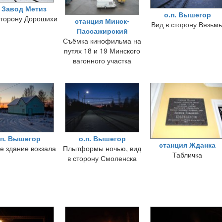
. Завод Метиз
о.п. Вышегор
сторону Дорошихи
станция Минск-
Вид в сторону Вязьм
Пассажирский
Съёмка кинофильма на
путях 18 и 19 Минского
вагонного участка
.п. Вышегор
о.п. Вышегор
станция Жданка
е здание вокзала
Плытформы ночью, вид
Табличка
в сторону Смоленска