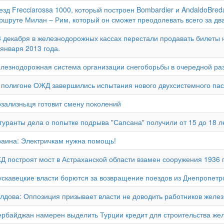
езд Frecciarossa 1000, который построен Bombardier и AndaldoBred
ршруте Милан – Рим, который он сможет преодолевать всего за два
3 декабря в железнодорожных кассах перестали продавать билеты
 января 2013 года.
лезнодорожная система организации снегоборьбы в очередной ра
 полигоне ОЖД завершились испытания нового двухсистемного пасс
рзализныця готовит смену поколений
гуранты дела о попытке подрыва "Сапсана" получили от 15 до 18 л
раина: Электричкам нужна помощь!
Д построят мост в Астраханской области взамен сооружения 1936 
ускавецкие власти борются за возвращение поездов из Днепропетро
лдова: Оппозиция призывает власти не доводить работников желез
ербайджан намерен выделить Турции кредит для строительства жел