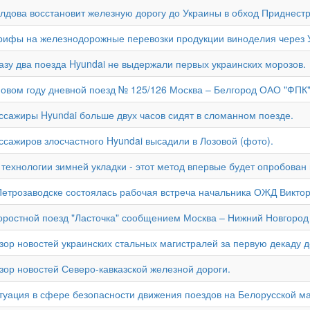
лдова восстановит железную дорогу до Украины в обход Приднестр
рифы на железнодорожные перевозки продукции виноделия через У
азу два поезда Hyundai не выдержали первых украинских морозов.
новом году дневной поезд № 125/126 Москва – Белгород ОАО "ФПК"
ссажиры Hyundai больше двух часов сидят в сломанном поезде.
ссажиров злосчастного Hyundai высадили в Лозовой (фото).
 технологии зимней укладки - этот метод впервые будет опробова
Петрозаводске состоялась рабочая встреча начальника ОЖД Викто
оростной поезд "Ласточка" сообщением Москва – Нижний Новгород
зор новостей украинских стальных магистралей за первую декаду д
зор новостей Северо-кавказской железной дороги.
туация в сфере безопасности движения поездов на Белорусской ма