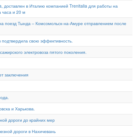
a, доставлен в Италию компанией Trenitalia для работы на
 часа и 20 м
 на поезд Тында – Комсомольск-на-Амуре отправлением после
з подтвердила свою эффективность.
ажирского электровоза пятого поколения.
ет заключения
года.
вска и Харькова.
ной дороги до крайних мер
езной дороги в Нахичевань