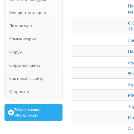
По
ма
Минифотогалерея
С 
Литература
15
Комментарии
Же
На
Форум
Ук
Обратная связь
Фи
Как помочь сайту
Ук
О проекте
РЖ
Тр
Telegram канал
«Фотолинии»
Мо
Аз