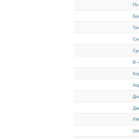
По
Бр
Те
Се
Ср
В 
Ко
Аэ
До
Дв
РЖ
Об