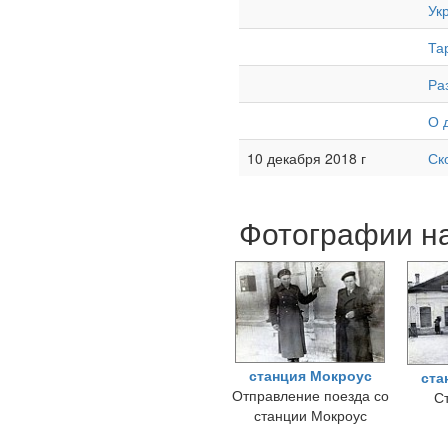
Ук
Та
Ра
О 
10 декабря 2018 г
Ск
Фотографии на
станция Мокроус
ста
Отправление поезда со
С
станции Мокроус