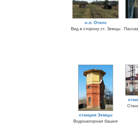
о.п. Откос
Вид в сторону ст. Земцы
Пассаж
стан
Стан
станция Земцы
Водонапорная башня