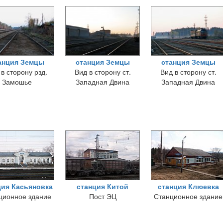
анция Земцы
станция Земцы
станция Земцы
 в сторону рзд.
Вид в сторону ст.
Вид в сторону ст.
Замошье
Западная Двина
Западная Двина
ция Касьяновка
станция Китой
станция Клюевка
ционное здание
Пост ЭЦ
Станционное здание