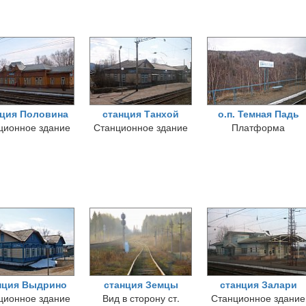
нция Половина
станция Танхой
о.п. Темная Падь
ционное здание
Станционное здание
Платформа
нция Выдрино
станция Земцы
станция Залари
ционное здание
Вид в сторону ст.
Станционное здание