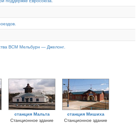
ри поддержке Евросоюза.
поездов.
ьства ВСМ Мельбурн — Джелонг.
станция Мальта
станция Мишиха
Станционное здание
Станционное здание