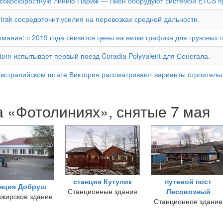
сокоскоростную линию Париж — Лион оборудуют системой ETCS п
trak сосредоточит усилия на перевозках средней дальности.
рмания: с 2019 года снизятся цены на нитки графика для грузовых 
stom испытывает первый поезд Coradia Polyvalent для Сенегала.
австралийском штате Виктория рассматривают варианты строител
 «Фотолиниях», снятые 7 мая
станция Кутулик
путевой пост
анция Добруш
Станционные здания
Лесовозный
жирское здание
Станционное здание