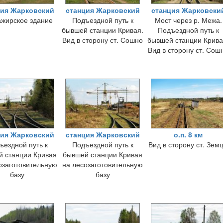
ция Жарковский
станция Жарковский
станция Жарковски
жирское здание
Подъездной путь к
Мост через р. Межа.
бывшей станции Кривая.
Подъездной путь к
Вид в сторону ст. Сошно
бывшей станции Крива
Вид в сторону ст. Сош
ция Жарковский
станция Жарковский
о.п. 8 км
ъездной путь к
Подъездной путь к
Вид в сторону ст. Зем
 станции Кривая
бывшей станции Кривая
озаготовительную
на лесозаготовительную
базу
базу