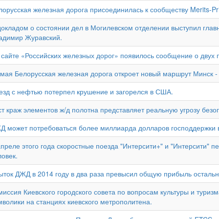
лорусская железная дорога присоединилась к сообществу Merits-Prif
докладом о состоянии дел в Могилевском отделении выступил глав
адимир Журавский.
 сайте «Российских железных дорог» появилось сообщение о двух 
 мая Белорусская железная дорога откроет новый маршрут Минск - 
езд с нефтью потерпел крушение и загорелся в США.
ст краж элементов ж/д полотна представляет реальную угрозу безоп
Д может потребоваться более миллиарда долларов господдержки в
апреле этого года скоростные поезда "Интерсити+" и "Интерсити" п
ловек.
ыток ДЖД в 2014 году в два раза превысил общую прибыль остальн
миссия Киевского городского совета по вопросам культуры и тури
мволики на станциях киевского метрополитена.