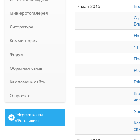
7 мая 2015 г
Бе
Минифотогалерея
С 
Вл
Литература
На
Комментарии
11
Форум
По
Обратная связь
Ро
Как помочь сайту
РЖ
В 
О проекте
че
Уб
Telegram канал
«Фотолинии»
Ко
си