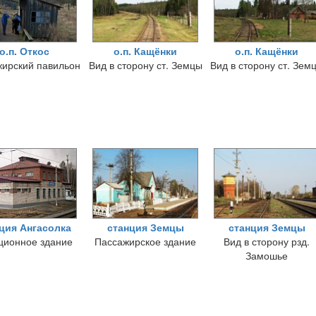
о.п. Откос
о.п. Кащёнки
о.п. Кащёнки
ирский павильон
Вид в сторону ст. Земцы
Вид в сторону ст. Зем
ция Ангасолка
станция Земцы
станция Земцы
ционное здание
Пассажирское здание
Вид в сторону рзд.
Замошье