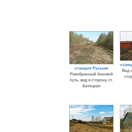
стан
станция Русыня
Вид 
Разобранный боковой
сто
путь, вид в сторону ст.
Батецкая