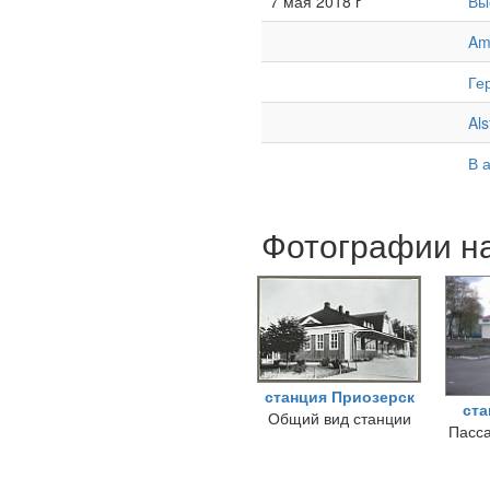
7 мая 2018 г
Вы
Am
Ге
Al
В 
Фотографии на
станция Приозерск
ст
Общий вид станции
Пасса