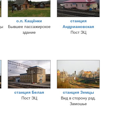
о.п. Кащёнки
станция
цы
Бывшее пассажирское
Андриановская
здание
Пост ЭЦ
станция Белая
станция Земцы
Пост ЭЦ
Вид в сторону рзд.
Замошье