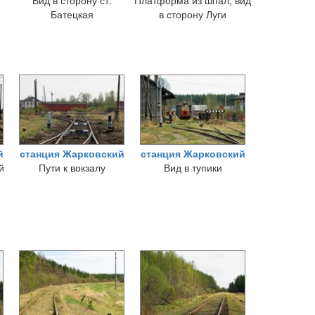
Вид в сторону ст.
Платформа из шпал, вид
Батецкая
в сторону Луги
й
станция Жарковский
станция Жарковский
й
Пути к вокзалу
Вид в тупики