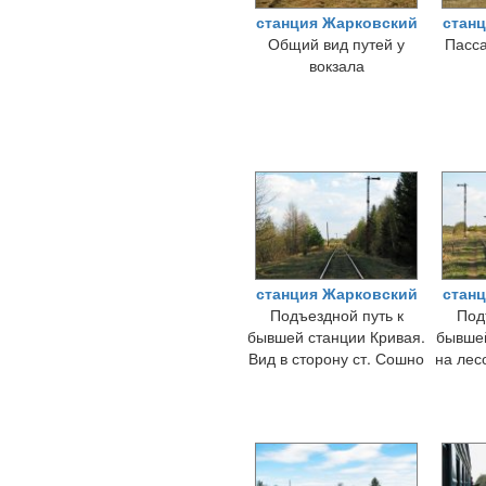
станция Жарковский
стан
Общий вид путей у
Пасса
вокзала
станция Жарковский
стан
Подъездной путь к
Под
бывшей станции Кривая.
бывшей
Вид в сторону ст. Сошно
на лес