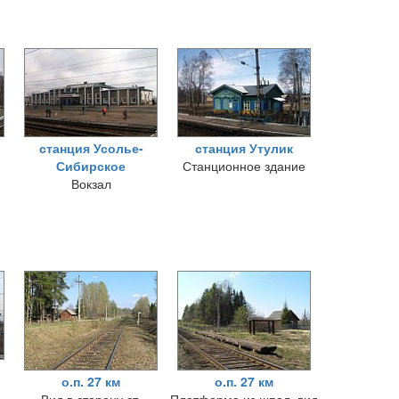
станция Усолье-
станция Утулик
Сибирское
Станционное здание
Вокзал
о.п. 27 км
о.п. 27 км