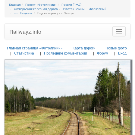
Главная
Проект «Фотолинии»
Россия (РЖД)
Октябрьская железная дорога
Участок Земцы — Жарковский
о.п. Кащёнки
Вид в сторону ст. Земцы
Railwayz.info
Toggle
navigatio
Главная страница «Фотолиний»
Карта дороги
Новые фото
Статистика
Последние комментарии
Форум
Вход