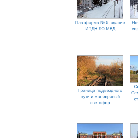
Платформа № 5, здание
Не
ИПДН ЛО МВД
со
С
Граница подъездного
Се
пути и маневровый
с
светофор