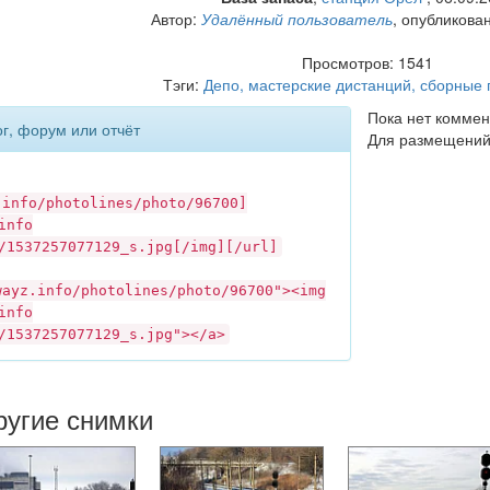
Автор:
Удалённый пользователь
, опубликова
Просмотров: 1541
Тэги:
Депо, мастерские дистанций, сборны
Пока нет коммен
ог, форум или отчёт
Для размещений
.info
/photolines/photo/96700]
info
/1537257077129_s.jpg[/img][/url]
wayz.info
/photolines/photo/96700"><img
info
/1537257077129_s.jpg"></a>
ругие снимки