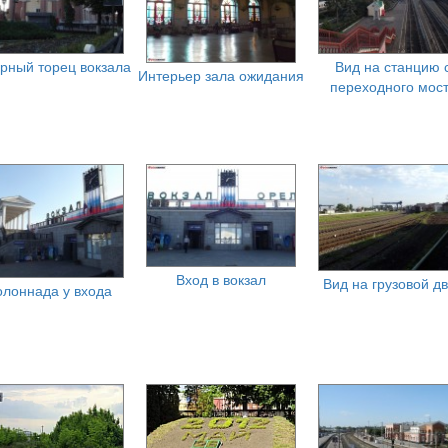
рный торец вокзала
Вид на станцию 
Интерьер зала ожидания
переходного мос
Вход в вокзал
Вид на грузовой д
олоннада у входа