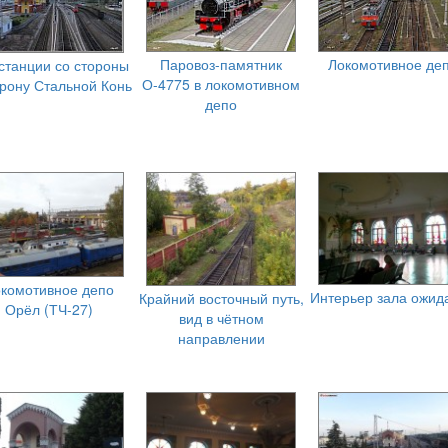
Паровоз-памятник
Локомотивное де
станции со стороны
О-4775 в локомотивном
орону Стальной Конь
депо
комотивное депо
Интерьер зала ожид
Крайний восточный путь,
Орёл (ТЧ-27)
вид в чётном
направлении