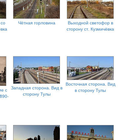
 со
Чётная горловина
Выходной светофор в
ёвка
сторону ст. Кузмичёвка
Восточная сторона. Вид
Западная сторона. Вид в
ие с
в сторону Тулы
сторону Тулы
890-