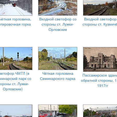
чётная горловина,
Входной светофор со
Входной светофор
ртировочная горка
стороны ст. Лужки-
стороны ст. Кузмич
Орловские
ветофор ЧМ7Л (в
Чётная горловина
Пассажирское здан
минарский парк со
Семинарского парка
обратной стороны, 1
тороны ст. Лужки-
1917гг
Орловские)