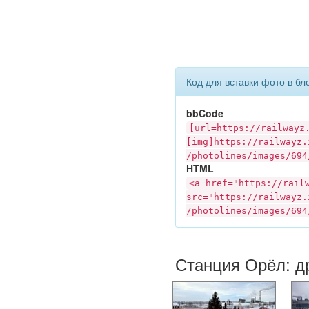
Код для вставки фото в бл
bbCode
[url=https://
railwayz
[img]https://
railwayz.
/photolines/images/694
HTML
<a href="https://
rail
src="https://
railwayz.
/photolines/images/694
Станция Орёл: д