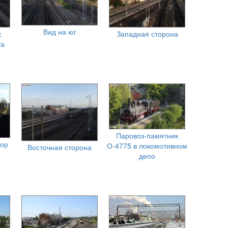
Вид на юг
с
Западная сторона
та
Паровоз-памятник
вор
О-4775 в локомотивном
Восточная сторона
депо