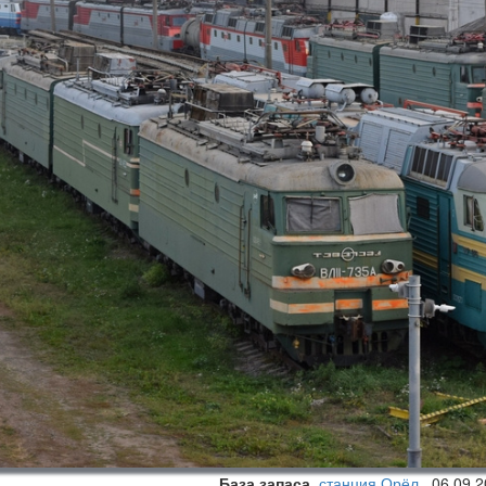
База запаса
,
станция Орёл
,
06.09.