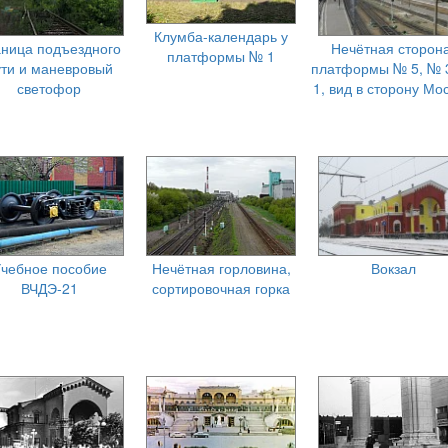
Клумба-календарь у
аница подъездного
Нечётная сторона
платформы № 1
ути и маневровый
платформы № 5, № 
светофор
1, вид в сторону Мо
чебное пособие
Нечётная горловина,
Вокзал
ВЧДЭ-21
сортировочная горка