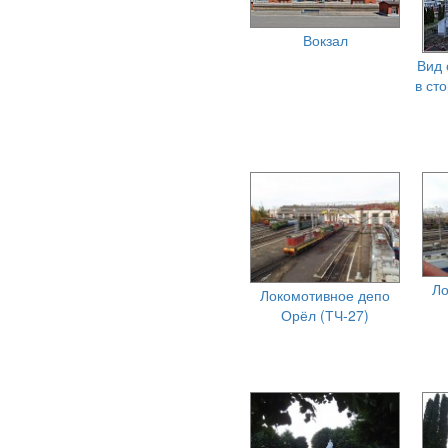
Вокзал
Вид 
в ст
Ло
Локомотивное депо
Орёл (ТЧ-27)