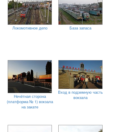
Локомотивное депо
База запаса
Вход в подземную часть
Нечётная сторона
вокзала
(платформа № 1) вокзала
на закате