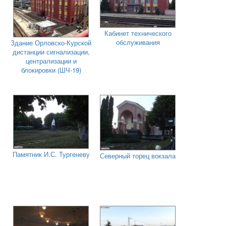
Кабинет технического
обслуживания
Здание Орловско-Курской
дистанции сигнализации,
централизации и
блокировки (ШЧ-19)
Памятник И.С. Тургеневу
Северный торец вокзала