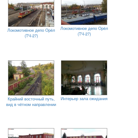
Локомотивное депо Орёл
Локомотивное депо Орёл
(ТЧ-27)
(ТЧ-27)
Интерьер зала ожидания
Крайний восточный путь,
вид в чётном направлении