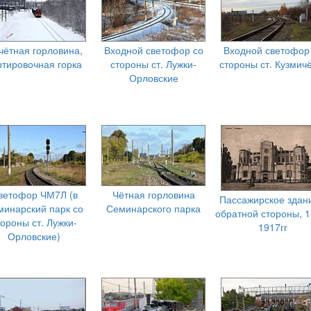
чётная горловина,
Входной светофор со
Входной светофор
ртировочная горка
стороны ст. Лужки-
стороны ст. Кузмич
Орловские
ветофор ЧМ7Л (в
Чётная горловина
Пассажирское здан
минарский парк со
Семинарского парка
обратной стороны, 1
тороны ст. Лужки-
1917гг
Орловские)