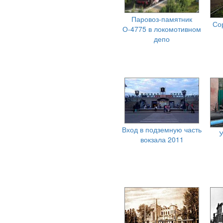
Паровоз-памятник
Со
О-4775 в локомотивном
депо
Вход в подземную часть
У
вокзала 2011