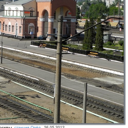
Москвы
,
станция Орёл
,
26.05.2012