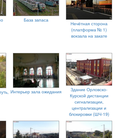
по
База запаса
Нечётная сторона
(платформа № 1)
вокзала на закате
Здание Орловско-
Интерьер зала ожидания
уть,
Курской дистанции
сигнализации,
централизации и
блокировки (ШЧ-19)