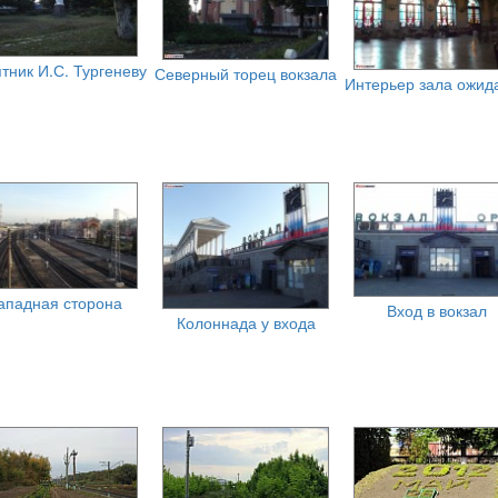
тник И.С. Тургеневу
Северный торец вокзала
Интерьер зала ожид
ападная сторона
Вход в вокзал
Колоннада у входа