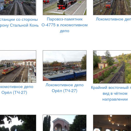
Паровоз-памятник
Локомотивное де
станции со стороны
О-4775 в локомотивном
орону Стальной Конь
депо
Локомотивное депо
комотивное депо
Крайний восточный п
Орёл (ТЧ-27)
Орёл (ТЧ-27)
вид в чётном
направлении