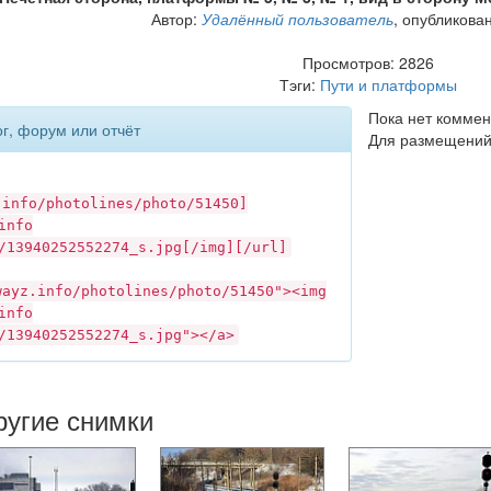
Автор:
Удалённый пользователь
, опубликова
Просмотров: 2826
Тэги:
Пути и платформы
Пока нет коммен
ог, форум или отчёт
Для размещений
.info
/photolines/photo/51450]
info
/13940252552274_s.jpg[/img][/url]
wayz.info
/photolines/photo/51450"><img
info
/13940252552274_s.jpg"></a>
ругие снимки