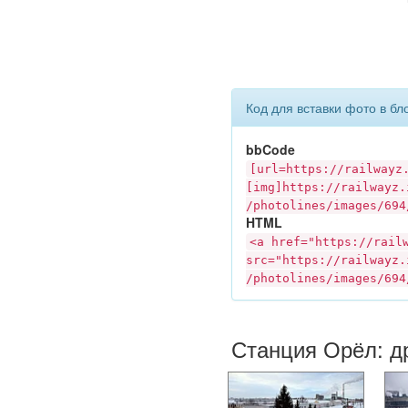
Код для вставки фото в бл
bbCode
[url=https://
railwayz
[img]https://
railwayz.
/photolines/images/694
HTML
<a href="https://
rail
src="https://
railwayz.
/photolines/images/694
Станция Орёл: д