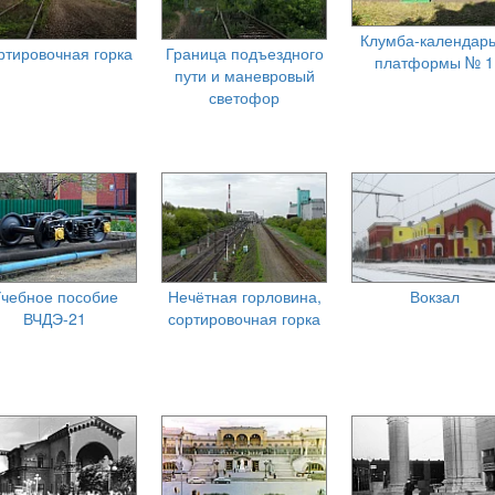
Клумба-календарь
ртировочная горка
Граница подъездного
платформы № 1
пути и маневровый
светофор
чебное пособие
Нечётная горловина,
Вокзал
ВЧДЭ-21
сортировочная горка