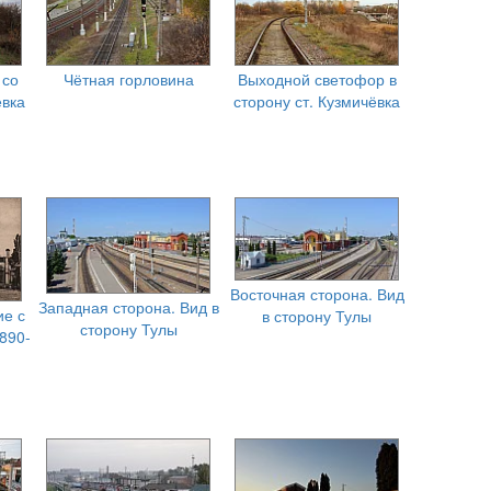
 со
Чётная горловина
Выходной светофор в
ёвка
сторону ст. Кузмичёвка
Восточная сторона. Вид
Западная сторона. Вид в
ие с
в сторону Тулы
сторону Тулы
890-