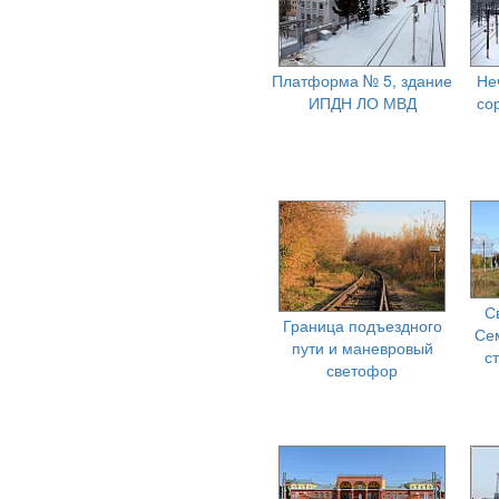
Платформа № 5, здание
Не
ИПДН ЛО МВД
со
С
Граница подъездного
Се
пути и маневровый
с
светофор