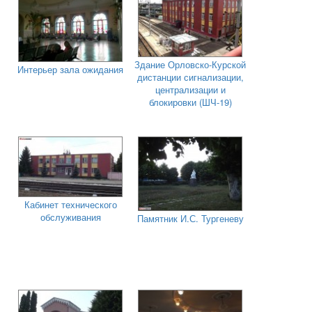
Здание Орловско-Курской
Интерьер зала ожидания
дистанции сигнализации,
централизации и
блокировки (ШЧ-19)
Кабинет технического
обслуживания
Памятник И.С. Тургеневу