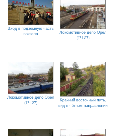
Вход в подземную часть
Локомотивное депо Орёл
вокзала
(ТЧ-27)
Локомотивное депо Орёл
Крайний восточный путь,
(ТЧ-27)
вид в чётном направлении