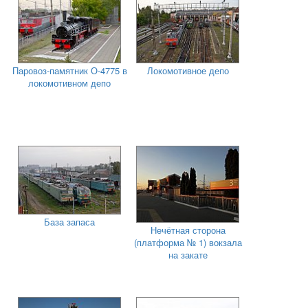
Паровоз-памятник О-4775 в
Локомотивное депо
локомотивном депо
База запаса
Нечётная сторона
(платформа № 1) вокзала
на закате