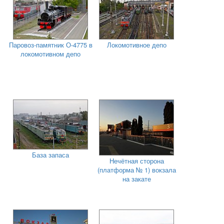
Паровоз-памятник О-4775 в
Локомотивное депо
локомотивном депо
База запаса
Нечётная сторона
(платформа № 1) вокзала
на закате