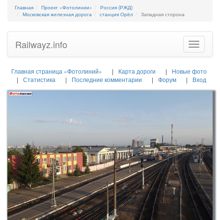
Главная
Проект «Фотолинии»
Россия (РЖД)
Московская железная дорога
станция Орёл
Западная сторона
Railwayz.info
Toggle
navigatio
Главная страница «Фотолиний»
Карта дороги
Новые фото
Статистика
Последние комментарии
Форум
Вход