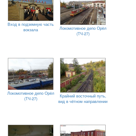
Вход в подземную часть
Локомотивное депо Орёл
вокзала
(ТЧ-27)
Локомотивное депо Орёл
Крайний восточный путь,
(ТЧ-27)
вид в чётном направлении