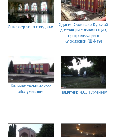
Здание Орловско-Курской
Интерьер зала ожидания
дистанции сигнализации,
централизации и
блокировки (ШЧ-19)
Кабинет технического
обслуживания
Памятник И.С. Тургеневу