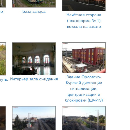
по
База запаса
Нечётная сторона
(платформа № 1)
вокзала на закате
Здание Орловско-
Интерьер зала ожидания
уть,
Курской дистанции
сигнализации,
централизации и
блокировки (ШЧ-19)