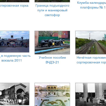
Клумба-календарь
ртировочная горка
Граница подъездного
платформы № 1
пути и маневровый
светофор
 в подземную часть
Учебное пособие
Нечётная горловин
вокзала 2011
ВЧДЭ-21
сортировочная гор