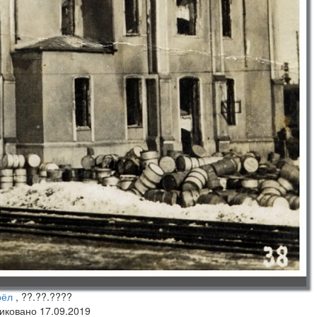
рёл
, ??.??.????
ликовано 17.09.2019