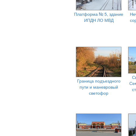
Платформа № 5, здание
Не
ИПДН ЛО МВД
со
С
Граница подъездного
Се
пути и маневровый
с
светофор