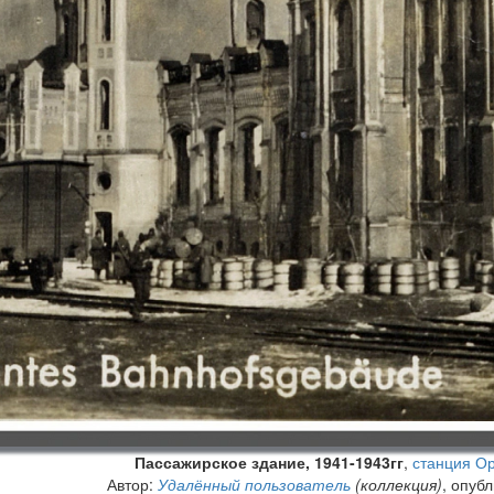
Пассажирское здание, 1941-1943гг
,
станция О
Автор:
Удалённый пользователь
(коллекция)
, опуб