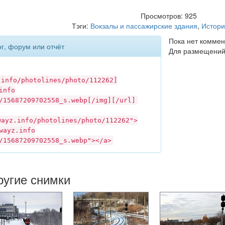
Просмотров: 925
Тэги:
Вокзалы и пассажирские здания
,
Истори
Пока нет коммен
ог, форум или отчёт
Для размещений
.info
/photolines/photo/112262]
info
/15687209702558_s.webp[/img][/url]
wayz.info
/photolines/photo/112262">
wayz.info
/15687209702558_s.webp"></a>
ругие снимки