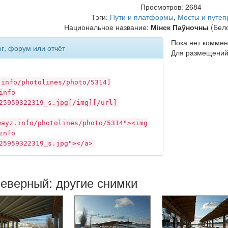
Просмотров: 2684
Тэги:
Пути и платформы
,
Мосты и путеп
Национальное название:
Мінск Паўночны
(Бело
Пока нет коммен
ог, форум или отчёт
Для размещений
.info
/photolines/photo/5314]
info
25959322319_s.jpg[/img][/url]
wayz.info
/photolines/photo/5314"><img
info
25959322319_s.jpg"></a>
еверный: другие снимки