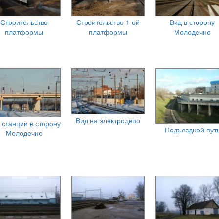
Строительство
Строительство 1-ой
Вид в сторону
платформы
платформы
Молодечно
Вид на электродепо
 станции в сторону
Подъездной пут
Молодечно