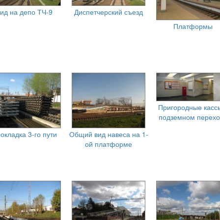
ид на депо ТЧ-9
Диспетчерский съезд
Платформы
Пригородные касс
подземном перехо
окладка 3-го пути
Общий вид навеса на 1-
ой платформе