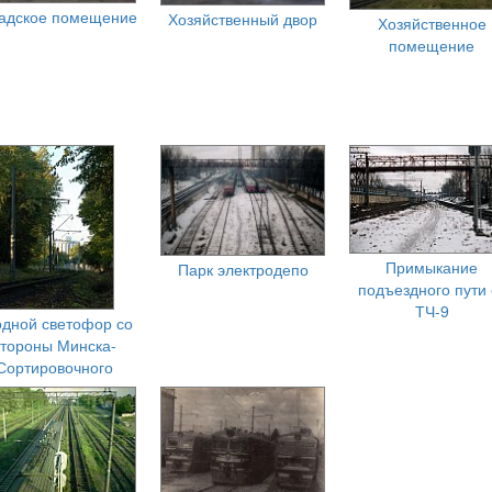
адское помещение
Хозяйственный двор
Хозяйственное
помещение
Примыкание
Парк электродепо
подъездного пути 
ТЧ-9
одной светофор со
стороны Минска-
Сортировочного