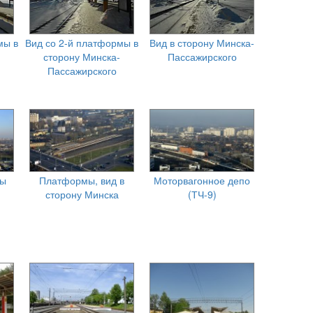
мы в
Вид со 2-й платформы в
Вид в сторону Минска-
сторону Минска-
Пассажирского
Пассажирского
мы
Платформы, вид в
Моторвагонное депо
сторону Минска
(ТЧ-9)