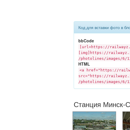
Код для вставки фото в бл
bbCode
[url=https://
railwayz
[img]https://
railwayz.
/photolines/images/6/1
HTML
<a href="https://
rail
src="https://
railwayz.
/photolines/images/6/1
Станция Минск-С