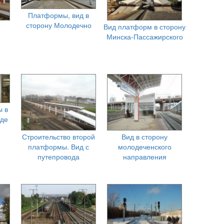
Платформы, вид в
сторону Молодечно
Вид платформ в сторону
Минска-Пассажирского
ы в
де
Строительство второй
Вид в сторону
платформы. Вид с
молодеченского
путепровода
направления