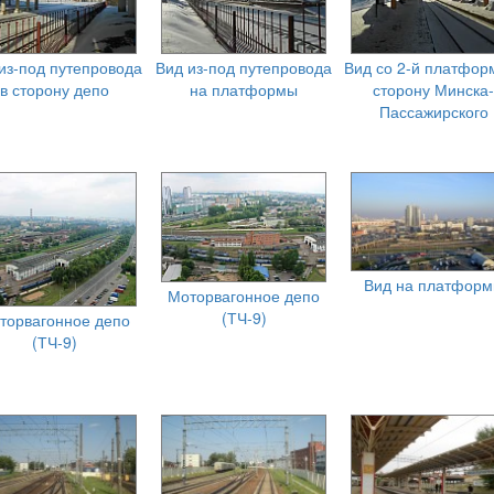
из-под путепровода
Вид из-под путепровода
Вид со 2-й платфор
в сторону депо
на платформы
сторону Минска-
Пассажирского
Вид на платфор
Моторвагонное депо
(ТЧ-9)
торвагонное депо
(ТЧ-9)