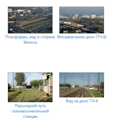
Платформы, вид в сторону
Моторвагонное депо (ТЧ-9)
Минска
Вид на депо ТЧ-9
Подъездной путь
газонаполнительной
станции