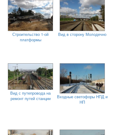
Строительство 1-ой
Вид в сторону Молодечно
платформы
Вид с путепровода на
Входные светофоры НПД и
ремонт путей станции
НП