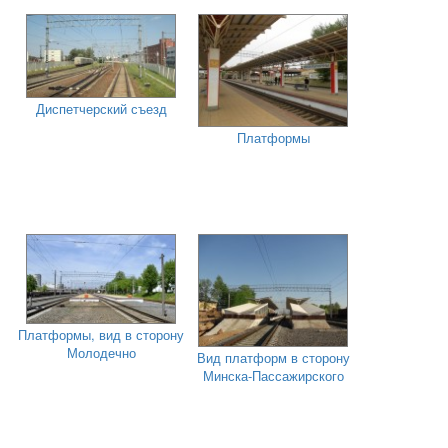
Диспетчерский съезд
Платформы
Платформы, вид в сторону
Молодечно
Вид платформ в сторону
Минска-Пассажирского