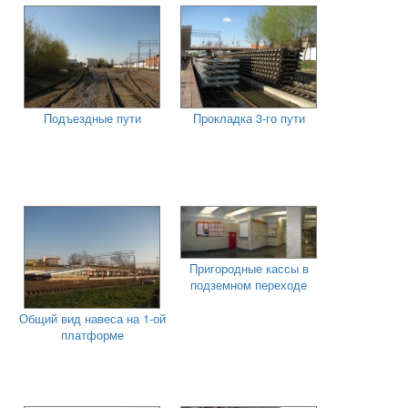
Подъездные пути
Прокладка 3-го пути
Пригородные кассы в
подземном переходе
Общий вид навеса на 1-ой
платформе