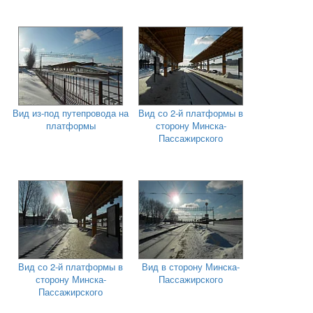
Вид из-под путепровода на
Вид со 2-й платформы в
платформы
сторону Минска-
Пассажирского
Вид со 2-й платформы в
Вид в сторону Минска-
сторону Минска-
Пассажирского
Пассажирского