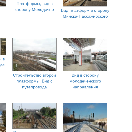
Платформы, вид в
сторону Молодечно
Вид платформ в сторону
Минска-Пассажирского
ы в
де
Строительство второй
Вид в сторону
платформы. Вид с
молодеченского
путепровода
направления