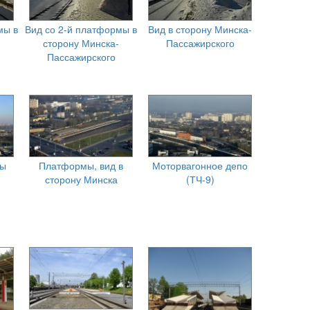
мы в
Вид со 2-й платформы в
Вид в сторону Минска-
сторону Минска-
Пассажирского
Пассажирского
мы
Платформы, вид в
Моторвагонное депо
сторону Минска
(ТЧ-9)