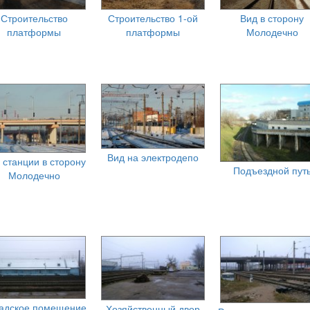
Строительство
Строительство 1-ой
Вид в сторону
платформы
платформы
Молодечно
Вид на электродепо
 станции в сторону
Подъездной пут
Молодечно
адское помещение
Хозяйственный двор