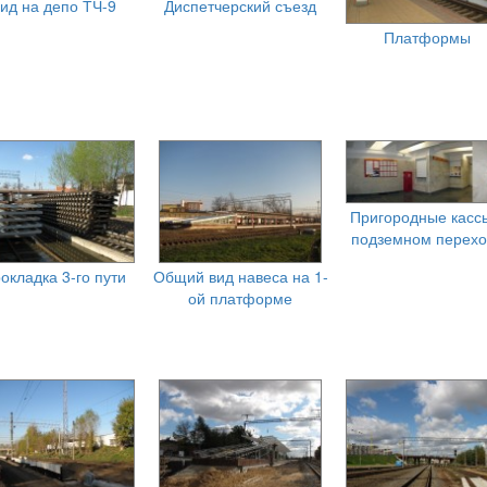
ид на депо ТЧ-9
Диспетчерский съезд
Платформы
Пригородные касс
подземном перехо
окладка 3-го пути
Общий вид навеса на 1-
ой платформе