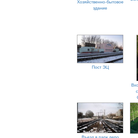
Хозяйственно-бытовое
здание
Пост ЭЦ
Вх
Въезд в парк депо