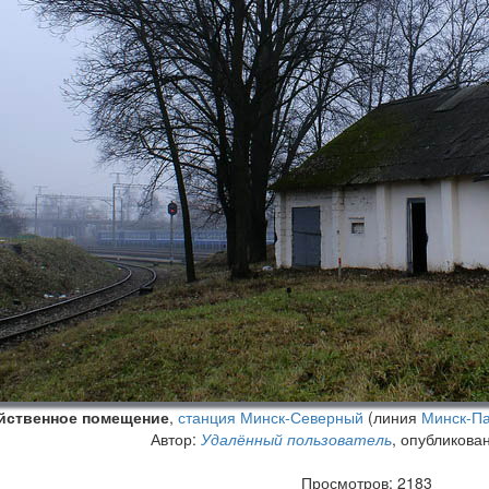
йственное помещение
,
станция Минск-Северный
(линия
Минск-П
Автор:
Удалённый пользователь
, опубликова
Просмотров: 2183