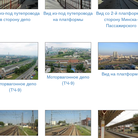
из-под путепровода
Вид из-под путепровода
Вид со 2-й платфор
в сторону депо
на платформы
сторону Минска-
Пассажирского
Вид на платфор
Моторвагонное депо
(ТЧ-9)
торвагонное депо
(ТЧ-9)