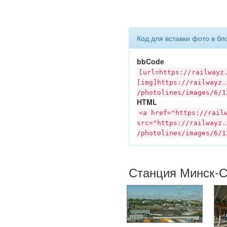
Код для вставки фото в бл
bbCode
[url=https://
railwayz
[img]https://
railwayz.
/photolines/images/6/1
HTML
<a href="https://
rail
src="https://
railwayz.
/photolines/images/6/1
Станция Минск-С