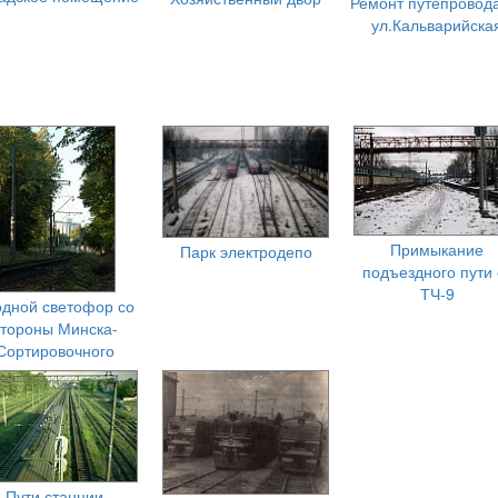
Ремонт путепровод
ул.Кальварийска
Примыкание
Парк электродепо
подъездного пути 
ТЧ-9
одной светофор со
стороны Минска-
Сортировочного
Пути станции