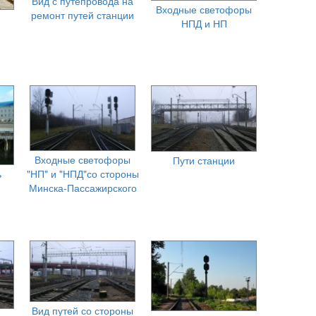
Вид с путепровода на
Входные светофоры
ремонт путей станции
НПД и НП
Входные светофоры
Пути станции
ь
"НП" и "НПД"со стороны
Минска-Пассажирского
Вид путей со стороны