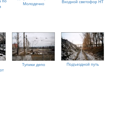
а по
Входной светофор НТ
Молодечно
я
Подъездной путь
Тупики депо
от