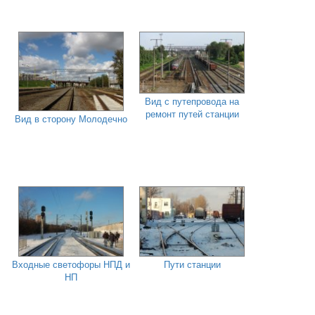
Вид с путепровода на
ремонт путей станции
Вид в сторону Молодечно
Входные светофоры НПД и
Пути станции
НП