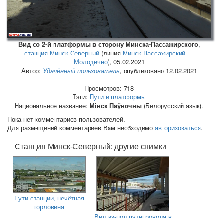
Вид со 2-й платформы в сторону Минска-Пассажирского
,
станция Минск-Северный
(линия
Минск-Пассажирский —
Молодечно
),
05.02.2021
Автор:
Удалённый пользователь
, опубликовано 12.02.2021
Просмотров: 718
Тэги:
Пути и платформы
Национальное название:
Мінск Паўночны
(Белорусский язык).
Пока нет комментариев пользователей.
Для размещений комментариев Вам необходимо
авторизоваться
.
Станция Минск-Северный: другие снимки
Пути станции, нечётная
горловина
Вид из-под путепровода в