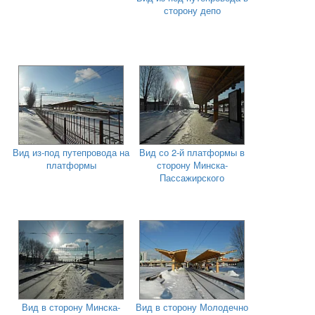
сторону депо
Вид из-под путепровода на
Вид со 2-й платформы в
платформы
сторону Минска-
Пассажирского
Вид в сторону Минска-
Вид в сторону Молодечно