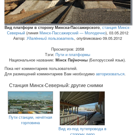
Вид платформ в сторону Минска-Пассажирского
,
станция Минск-
Северный
(линия
Минск-Пассажирский — Молодечно
),
03.05.2012
Автор:
Удалённый пользователь
, опубликовано 09.05.2012
Просмотров: 2058
Тэги:
Пути и платформы
Национальное название:
Мінск Паўночны
(Белорусский язык).
Пока нет комментариев пользователей.
Для размещений комментариев Вам необходимо
авторизоваться
.
Станция Минск-Северный: другие снимки
Пути станции, нечётная
горловина
Вид из-под путепровода в
сторону депо