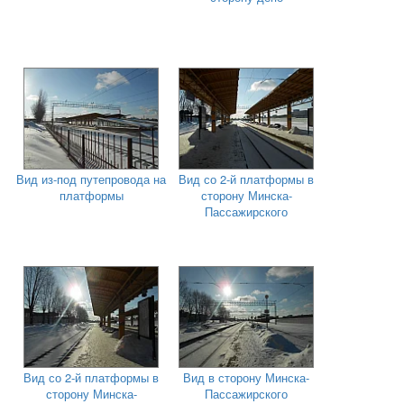
Вид из-под путепровода на
Вид со 2-й платформы в
платформы
сторону Минска-
Пассажирского
Вид со 2-й платформы в
Вид в сторону Минска-
сторону Минска-
Пассажирского