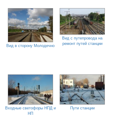
Вид с путепровода на
ремонт путей станции
Вид в сторону Молодечно
Входные светофоры НПД и
Пути станции
НП