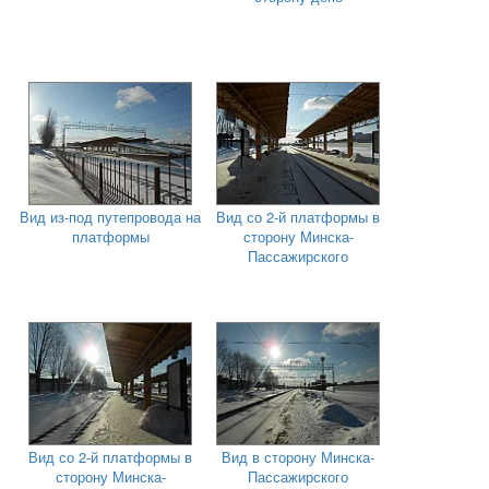
Вид из-под путепровода на
Вид со 2-й платформы в
платформы
сторону Минска-
Пассажирского
Вид со 2-й платформы в
Вид в сторону Минска-
сторону Минска-
Пассажирского