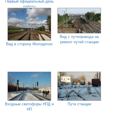
Первый официальный день
работы
Вид с путепровода на
ремонт путей станции
Вид в сторону Молодечно
Входные светофоры НПД и
Пути станции
НП