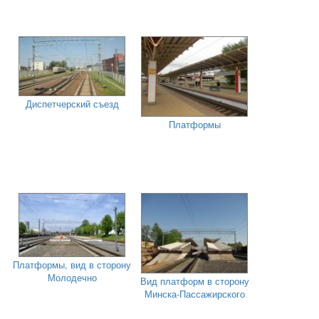
Диспетчерский съезд
Платформы
Платформы, вид в сторону
Молодечно
Вид платформ в сторону
Минска-Пассажирского