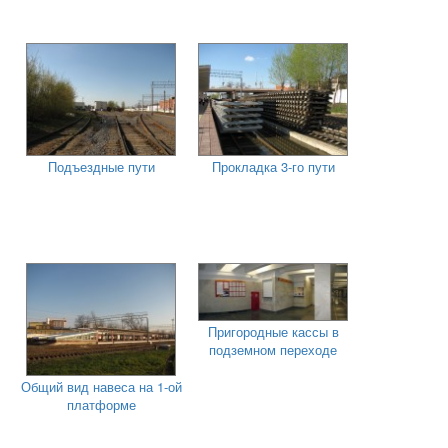
Подъездные пути
Прокладка 3-го пути
Пригородные кассы в
подземном переходе
Общий вид навеса на 1-ой
платформе