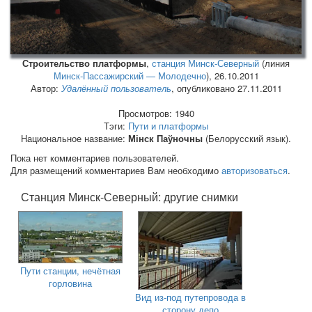
Строительство платформы
,
станция Минск-Северный
(линия
Минск-Пассажирский — Молодечно
),
26.10.2011
Автор:
Удалённый пользователь
, опубликовано 27.11.2011
Просмотров: 1940
Тэги:
Пути и платформы
Национальное название:
Мінск Паўночны
(Белорусский язык).
Пока нет комментариев пользователей.
Для размещений комментариев Вам необходимо
авторизоваться
.
Станция Минск-Северный: другие снимки
Пути станции, нечётная
горловина
Вид из-под путепровода в
сторону депо