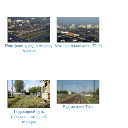
Платформы, вид в сторону
Моторвагонное депо (ТЧ-9)
Минска
Вид на депо ТЧ-9
Подъездной путь
газонаполнительной
станции