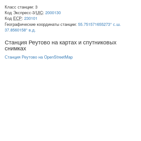
Класс станции: 3
Код Экспресс-3/
UIC
:
2000130
Код
ЕСР
:
230101
Географические координаты станции:
55.751571655273° с.ш.
37.8560158° в.д.
Станция Реутово на картах и спутниковых
снимках
Станция Реутово на OpenStreetMap