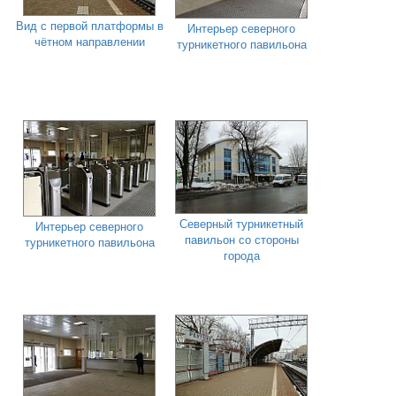
Вид с первой платформы в
Интерьер северного
чётном направлении
турникетного павильона
Северный турникетный
Интерьер северного
павильон со стороны
турникетного павильона
города