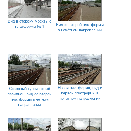
Вид в сторону Москвы с
Вид со второй платформы
платформы № 1
в нечётном направлении
Новая платформа, вид с
Северный турникетный
первой платформы в
павильон, вид со второй
нечётном направлении
платформы в чётном
направлении