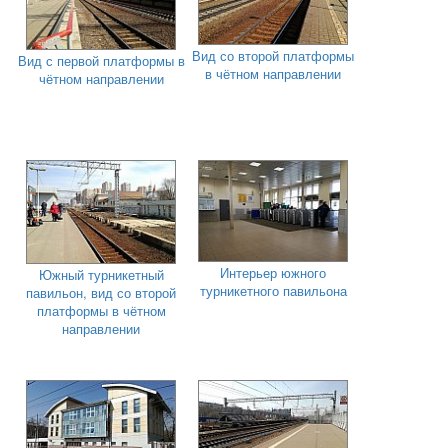
Вид со второй платформы
Вид с первой платформы в
в чётном направлении
чётном направлении
Интерьер южного
Южный турникетный
турникетного павильона
павильон, вид со второй
платформы в чётном
направлении