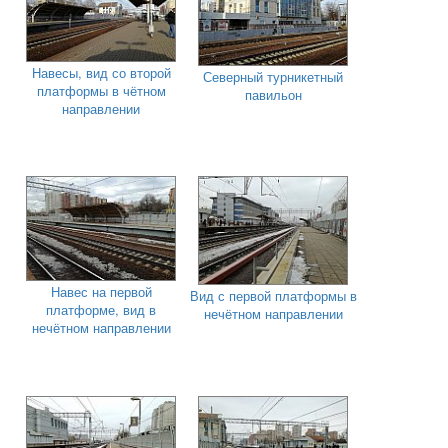
Навесы, вид со второй
Северный турникетный
платформы в чётном
павильон
направлении
Навес на первой
Вид с первой платформы в
платформе, вид в
нечётном направлении
нечётном направлении