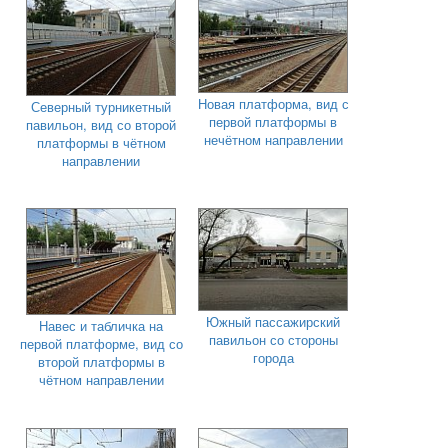
Новая платформа, вид с
Северный турникетный
первой платформы в
павильон, вид со второй
нечётном направлении
платформы в чётном
направлении
Южный пассажирский
Навес и табличка на
павильон со стороны
первой платформе, вид со
города
второй платформы в
чётном направлении