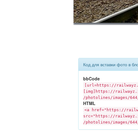
Код для вставки фото в бл
bbCode
[url=https://
railwayz
[img]https://
railwayz.
/photolines/images/644
HTML
<a href="https://
rail
src="https://
railwayz.
/photolines/images/644