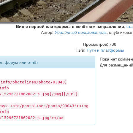
Вид с первой платформы в нечётном направлении
,
ста
Автор:
Удалённый пользователь
, опубликова
Просмотров: 738
Тэги:
Пути и платформы
Пока нет коммен
ог, форум или отчёт
Для размещений
.info
/photolines/photo/93043]
info
/15296721862082_s.jpg[/img][/url]
wayz.info
/photolines/photo/93043"><img
info
/15296721862082_s.jpg"></a>