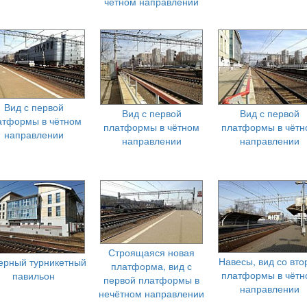
чётном направлении
Вид с первой
Вид с первой
Вид с первой
атформы в чётном
платформы в чётном
платформы в чётн
направлении
направлении
направлении
Строящаяся новая
Навесы, вид со вто
ерный турникетный
платформа, вид с
платформы в чётн
павильон
первой платформы в
направлении
нечётном направлении