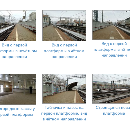
Вид с первой
Вид с первой
Вид с первой
платформы в чётн
тформы в нечётном
платформы в чётном
направлении
направлении
направлении
Табличка и навес на
Строящаяся нов
игородные кассы у
первой платформе, вид
платформа
ервой платформы
в чётном направлении