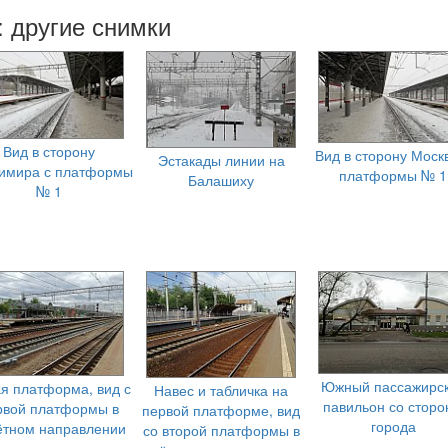
: другие снимки
Вид в сторону
Вид в сторону Моск
Эстакады линии на
имира с платформы
платформы № 1
Балашиху
№ 1
Южный пассажирс
я платформа, вид с
Навес и табличка на
павильон со стор
рвой платформы в
первой платформе, вид
города
ётном направлении
со второй платформы в