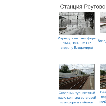
Станция Реутово
Маршрутные светофоры
Влад
ЧМ3, ЧМ4, ЧМ1 (в
сторону Владимира)
Нова
Северный турникетный
пе
павильон, вид со второй
неч
платформы в чётном