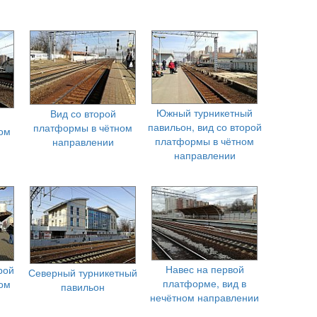
Южный турникетный
Вид со второй
павильон, вид со второй
платформы в чётном
ом
платформы в чётном
направлении
направлении
Навес на первой
рой
Северный турникетный
платформе, вид в
ом
павильон
нечётном направлении