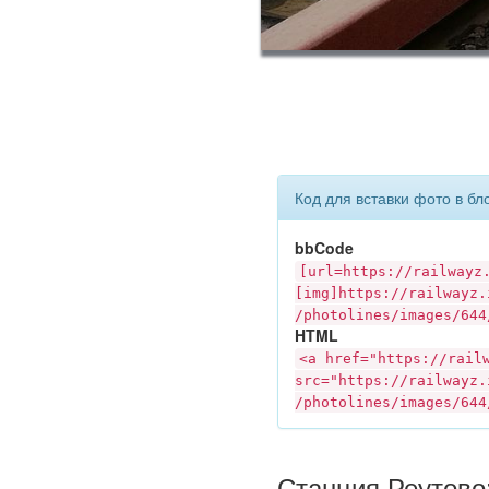
Код для вставки фото в бл
bbCode
[url=https://
railwayz
[img]https://
railwayz.
/photolines/images/644
HTML
<a href="https://
rail
src="https://
railwayz.
/photolines/images/644
Станция Реутово