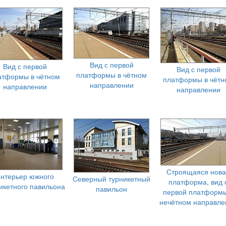
Вид с первой
Вид с первой
Вид с первой
платформы в чётном
атформы в чётном
платформы в чётн
направлении
направлении
направлении
Строящаяся нов
нтерьер южного
Северный турникетный
платформа, вид 
икетного павильона
павильон
первой платформы
нечётном направле