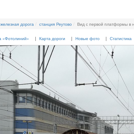
 железная дорога
станция Реутово
Вид с первой платформы в 
а «Фотолиний»
Карта дороги
Новые фото
Статистика