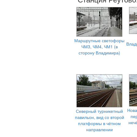
Маршрутные светофоры
Влад
ЧМ3, ЧМ4, ЧМ1 (в
сторону Владимира)
Нова
Северный турникетный
пе
павильон, вид со второй
неч
платформы в чётном
направлении