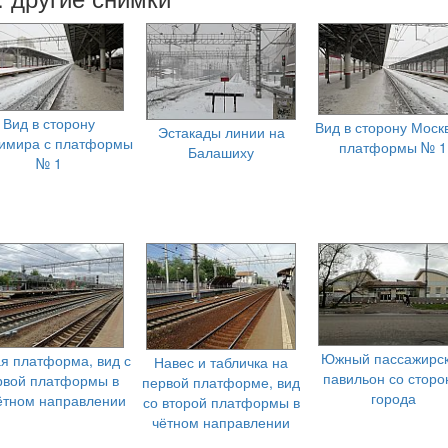
Вид в сторону
Вид в сторону Моск
Эстакады линии на
имира с платформы
платформы № 1
Балашиху
№ 1
Южный пассажирс
я платформа, вид с
Навес и табличка на
павильон со стор
рвой платформы в
первой платформе, вид
города
ётном направлении
со второй платформы в
чётном направлении