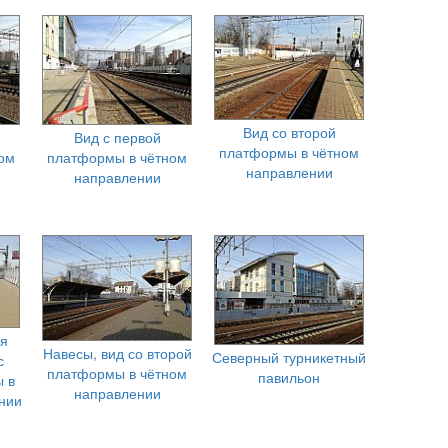
Вид со второй
Вид с первой
платформы в чётном
ом
платформы в чётном
направлении
направлении
ая
Навесы, вид со второй
Северный турникетный
с
платформы в чётном
павильон
 в
направлении
нии