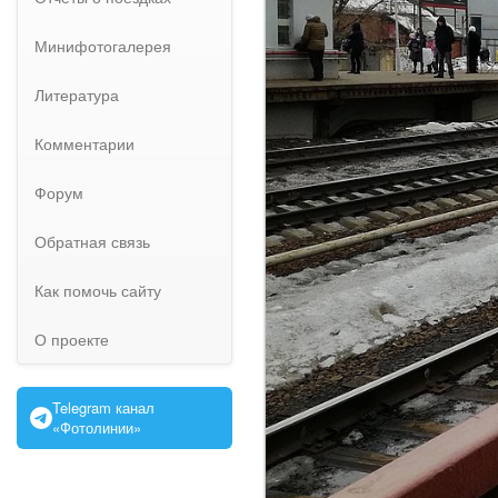
Минифотогалерея
Литература
Комментарии
Форум
Обратная связь
Как помочь сайту
О проекте
Telegram канал
«Фотолинии»