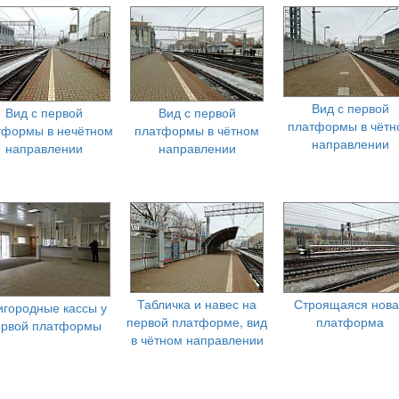
Вид с первой
Вид с первой
Вид с первой
платформы в чётн
тформы в нечётном
платформы в чётном
направлении
направлении
направлении
Табличка и навес на
Строящаяся нов
игородные кассы у
первой платформе, вид
платформа
ервой платформы
в чётном направлении