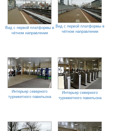
Вид с первой платформы в
Вид с первой платформы в
чётном направлении
чётном направлении
Интерьер северного
Интерьер северного
турникетного павильона
турникетного павильона