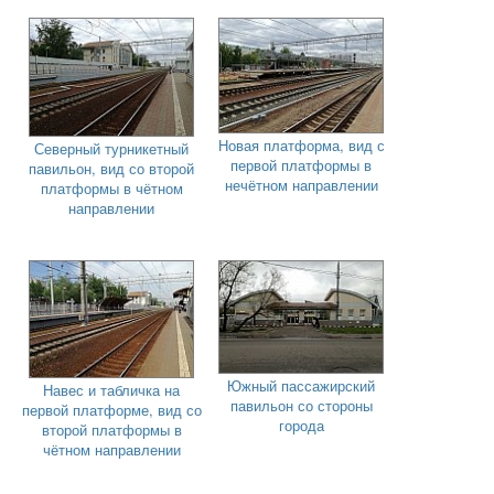
Новая платформа, вид с
Северный турникетный
первой платформы в
павильон, вид со второй
нечётном направлении
платформы в чётном
направлении
Южный пассажирский
Навес и табличка на
павильон со стороны
первой платформе, вид со
города
второй платформы в
чётном направлении