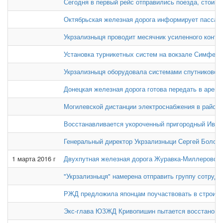
Сегодня в первый рейс отправились поезда, стоим
Октябрьская железная дорога информирует пассажир
Укрзализныця проводит месячник усиленного контр
Установка турникетных систем на вокзале Симфер
Укрзализныця оборудовала системами спутниковой 
Донецкая железная дорога готова передать в аренд
Могилевской дистанции электроснабжения в район к
Восстанавливается укороченный пригородный Ивано
Генеральный директор Укрзализныци Сергей Болоб
1 марта 2016 г
Двухпутная железная дорога Журавка-Миллерово пр
"Укрзализныця" намерена отправить группу сотрудн
РЖД предложила японцам поучаствовать в строител
Экс-глава ЮЗЖД Кривопишин пытается восстановит