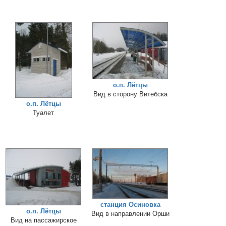
о.п. Лётцы
Вид в сторону Витебска
о.п. Лётцы
Туалет
станция Осиновка
о.п. Лётцы
Вид в направлении Орши
Вид на пассажирское