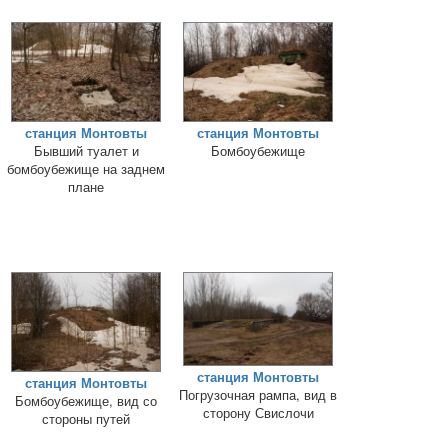
станция Монтовты
станция Монтовты
Бывший туалет и
Бомбоубежище
бомбоубежище на заднем
плане
станция Монтовты
станция Монтовты
Погрузочная рампа, вид в
Бомбоубежище, вид со
сторону Свислочи
стороны путей