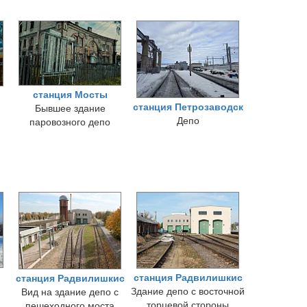
станция Мосты
станция Петрозаводск
Бывшее здание
Депо
паровозного депо
станция Радвилишкис
станция Радвилишкис
Здание депо с восточной
Вид на здание депо с
торцевой стороны
пешеходного моста