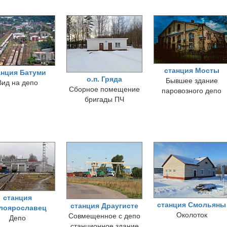
станция Мосты
анция Батуми
о.п. Гряда
Бывшее здание
Вид на депо
Сборное помещение
паровозного депо
бригады ПЧ
станция
станция Смольяны
станция Драугисте
лоярославец
Околоток
Совмещенное с депо
Депо
станционное здание