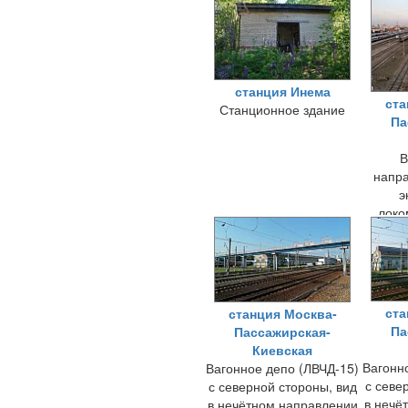
станция Инема
ста
Станционное здание
Па
В
напра
э
локо
и
ста
станция Москва-
Па
Пассажирская-
Киевская
Вагонн
Вагонное депо (ЛВЧД-15)
с севе
с северной стороны, вид
в нечё
в нечётном направлении