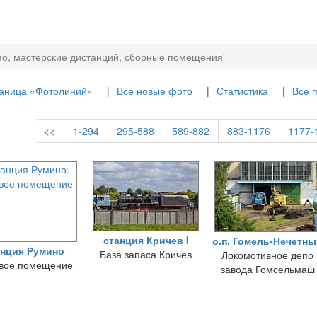
по, мастерские дистанций, сборные помещения'
раница «Фотолиний»
Все новые фото
Статистика
Все 
<<
1-294
295-588
589-882
883-1176
1177-
станция Кричев I
о.п. Гомель-Нечетн
анция Румино
База запаса Кричев
Локомотивное депо
вое помещение
завода Гомсельмаш