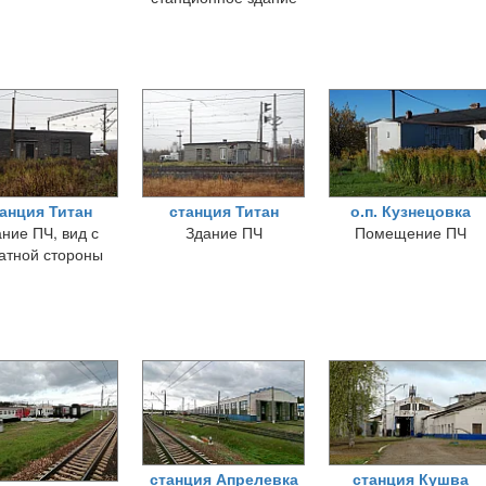
анция Титан
станция Титан
о.п. Кузнецовка
ние ПЧ, вид с
Здание ПЧ
Помещение ПЧ
атной стороны
станция Апрелевка
станция Кушва