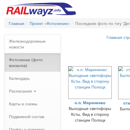
Главная
Проект «Фотолинии»
Последние фото по тэгу 'Де
Главная ст
Железнодорожные
новости
Фотолинии (фото
вокзалов)
Календарь
Расписания
о.п. Мариненко
ст
Карты и схемы
Выходные светофоры
Быто
Ксты. Вид в сторону
Подвижной состав
станции Полоцк
Отчёты о поездках