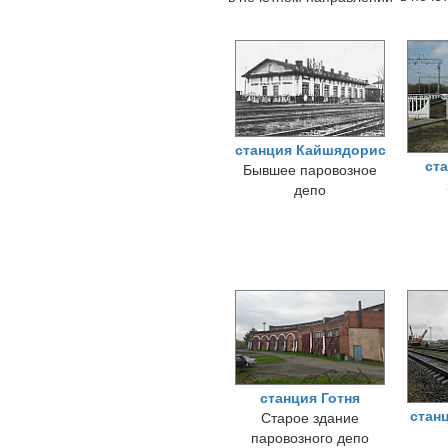
станция Кайшядорис
ст
Бывшее паровозное
депо
станция Готня
стан
Старое здание
паровозного депо