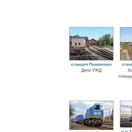
станция Панявежис
стан
Депо УЖД
Хо
площад
о.п.