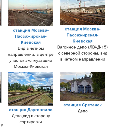
станция Москва-
станция Москва-
Пассажирская-
Пассажирская-
Киевская
Киевская
Вагонное депо (ЛВЧД-15)
Вид в чётном
с северной стороны, вид
а
направлении, в центре
в чётном направлении
и
участок эксплуатации
Москва-Киевская
локомотивного депо
и
имени Ильича
к
станция Сретенск
станция Даугавпилс
Депо
Депо,вид в сторону
сортировки
 у
в