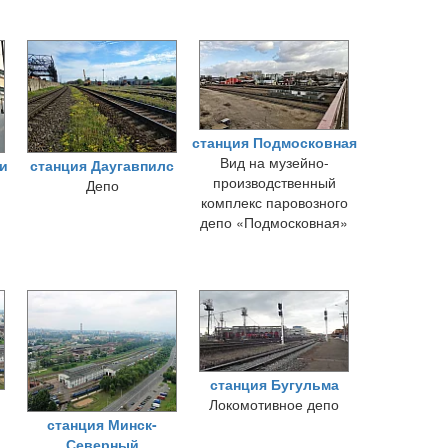
и
станция Подмосковная
Вид на музейно-
и
станция Даугавпилс
производственный
Депо
комплекс паровозного
депо «Подмосковная»
станция Бугульма
Локомотивное депо
станция Минск-
Северный