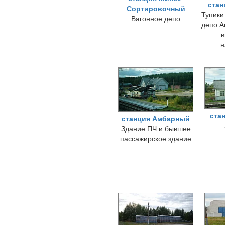
стан
Сортировочный
Тупики
Вагонное депо
депо А
в
н
ста
станция Амбарный
Здание ПЧ и бывшее
пассажирское здание