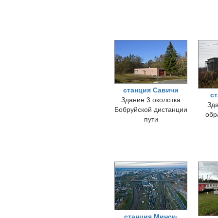
станция Савичи
ст
Здание 3 околотка
Зда
Бобруйской дистанции
обр
пути
станция Минск-