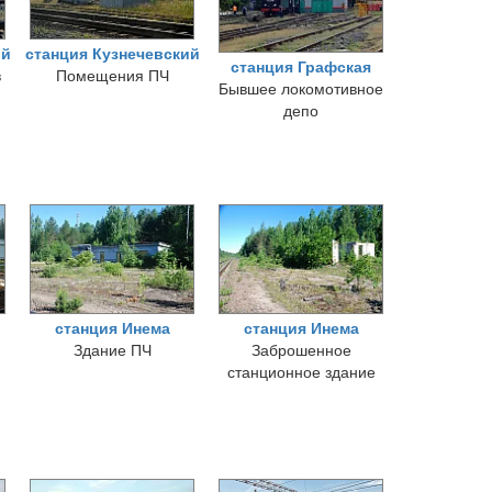
ий
станция Кузнечевский
станция Графская
в
Помещения ПЧ
Бывшее локомотивное
депо
станция Инема
станция Инема
Здание ПЧ
Заброшенное
станционное здание