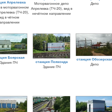
ция Апрелевка
Моторвагонное депо
Депо
 в моторвагонном
Апрелевка (ТЧ-20), вид в
прелевка (ТЧ-20),
нечётном направлении
ид в чётном
аправлении
нция Боярская
станция Обозерска
станция Пояконда
Здания ПЧ
Депо
Здание ПЧ