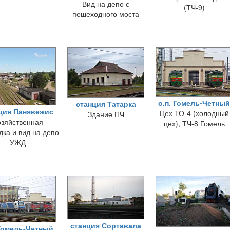
Вид на депо с
(ТЧ-9)
пешеходного моста
о.п. Гомель-Четный
станция Татарка
ция Панявежис
Цех ТО-4 (холодный
Здание ПЧ
зяйственная
цех), ТЧ-8 Гомель
ка и вид на депо
УЖД
станция Сортавала
 Гомель-Четный