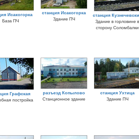
станция Исакогорка
ция Исакогорка
станция Кузнечевск
Здание ПЧ
База ПЧ
Здание в горловине 
сторону Соломбалки
разъезд Копылово
станция Ухтица
нция Графская
Станционное здание
Здание ПЧ
бная постройка