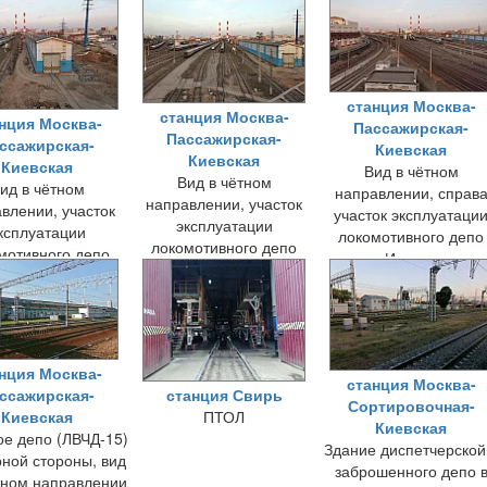
станция Москва-
станция Москва-
нция Москва-
Пассажирская-
Пассажирская-
ссажирская-
Киевская
Киевская
Киевская
Вид в чётном
Вид в чётном
ид в чётном
направлении, справ
направлении, участок
влении, участок
участок эксплуатаци
эксплуатации
ксплуатации
локомотивного депо
локомотивного депо
мотивного депо
имени Ильича, слева
имени Ильича
мени Ильича
пути метрополитена 
соединительный путь 
парку Кутузово
нция Москва-
станция Москва-
ссажирская-
станция Свирь
Сортировочная-
Киевская
ПТОЛ
Киевская
ое депо (ЛВЧД-15)
Здание диспетчерской
рной стороны, вид
заброшенного депо 
тном направлении