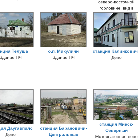
северо-восточной
горловине, вид в
нечётном направлени
анция Телуша
о.п. Микуличи
станция Калинкович
Здание ПЧ
Здание ПЧ
Депо
станция Минск-
ция Даугавпилс
станция Барановичи-
Северный
Депо
Центральные
Моторвагонное депо