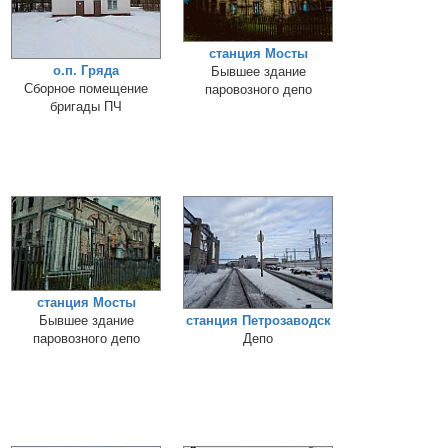
станция Мосты
о.п. Гряда
Бывшее здание
Сборное помещение
паровозного депо
бригады ПЧ
станция Мосты
Бывшее здание
станция Петрозаводск
паровозного депо
Депо