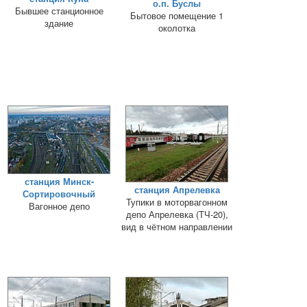
о.п. Буслы
Бывшее станционное
Бытовое помещение 1
здание
околотка
станция Минск-
станция Апрелевка
Сортировочный
Тупики в моторвагонном
Вагонное депо
депо Апрелевка (ТЧ-20),
вид в чётном направлении