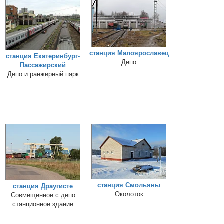
станция Малоярославец
станция Екатеринбург-
Депо
Пассажирский
Депо и ранжирный парк
станция Смольяны
станция Драугисте
Околоток
Совмещенное с депо
станционное здание