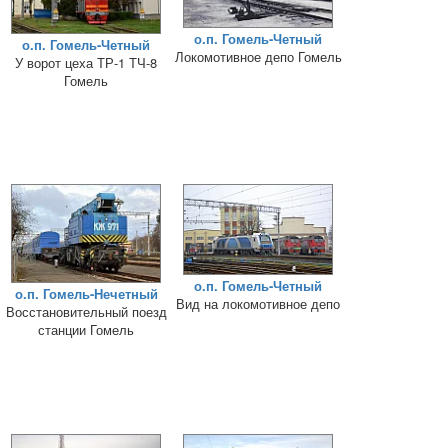
о.п. Гомель-Четный
о.п. Гомель-Четный
Локомотивное депо Гомель
У ворот цеха ТР-1 ТЧ-8
Гомель
о.п. Гомель-Четный
о.п. Гомель-Нечетный
Вид на локомотивное депо
Восстановительный поезд
станции Гомель