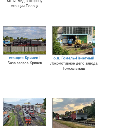
Ксты. Вид в сторону
станции Полоцк
станция Кричев I
о.п. Гомель-Нечетный
База запаса Кричев
Локомотивное депо завода
Гомсельмаш