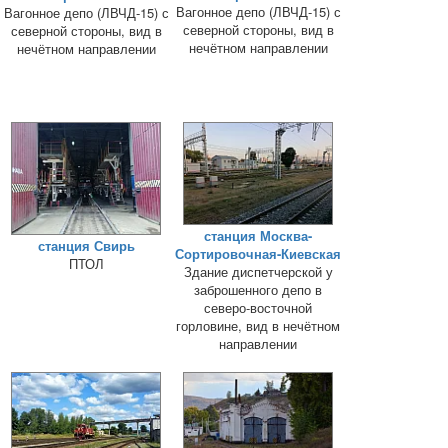
Вагонное депо (ЛВЧД-15) с
Вагонное депо (ЛВЧД-15) с
северной стороны, вид в
северной стороны, вид в
нечётном направлении
нечётном направлении
станция Москва-
станция Свирь
Сортировочная-Киевская
ПТОЛ
Здание диспетчерской у
заброшенного депо в
северо-восточной
горловине, вид в нечётном
направлении