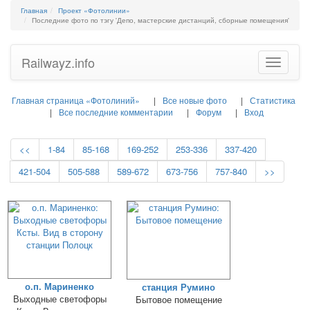
Главная
Проект «Фотолинии»
Последние фото по тэгу 'Депо, мастерские дистанций, сборные помещения'
Railwayz.info
Toggle
navigatio
Главная страница «Фотолиний»
Все новые фото
Статистика
Все последние комментарии
Форум
Вход
<<
1-84
85-168
169-252
253-336
337-420
421-504
505-588
589-672
673-756
757-840
>>
о.п. Мариненко
станция Румино
Выходные светофоры
Бытовое помещение