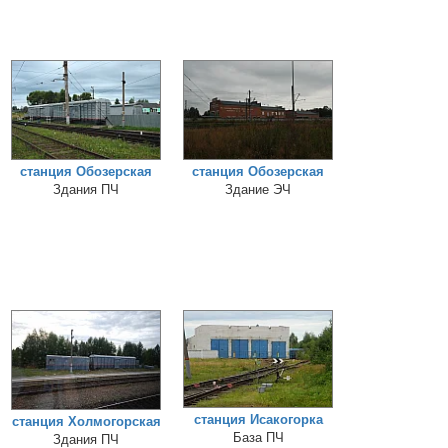
станция Обозерская
станция Обозерская
Здания ПЧ
Здание ЭЧ
станция Исакогорка
станция Холмогорская
База ПЧ
Здания ПЧ