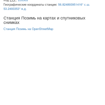
Географические координаты станции:
56.824893951416° с.ш.
53.2493353° в.д.
Станция Позимь на картах и спутниковых
снимках
Станция Позимь на OpenStreetMap