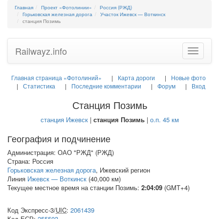
Главная
Проект «Фотолинии»
Россия (РЖД)
Горьковская железная дорога
Участок Ижевск — Воткинск
станция Позимь
Railwayz.info
Toggle
navigatio
Главная страница «Фотолиний»
Карта дороги
Новые фото
Статистика
Последние комментарии
Форум
Вход
Станция Позимь
станция Ижевск
|
станция Позимь
|
о.п. 45 км
География и подчинение
Администрация: ОАО "РЖД" (РЖД)
Страна: Россия
Горьковская железная дорога
, Ижевский регион
Линия
Ижевск — Воткинск
(40,000 км)
Текущее местное время на станции Позимь:
2:04:09
(GMT+4)
Код Экспресс-3/
UIC
:
2061439
Код
ЕСР
:
255503