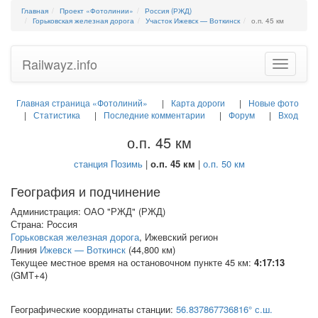
Главная
Проект «Фотолинии»
Россия (РЖД)
Горьковская железная дорога
Участок Ижевск — Воткинск
о.п. 45 км
Railwayz.info
Toggle
navigatio
Главная страница «Фотолиний»
Карта дороги
Новые фото
Статистика
Последние комментарии
Форум
Вход
о.п. 45 км
станция Позимь
|
о.п. 45 км
|
о.п. 50 км
География и подчинение
Администрация: ОАО "РЖД" (РЖД)
Страна: Россия
Горьковская железная дорога
, Ижевский регион
Линия
Ижевск — Воткинск
(44,800 км)
Текущее местное время на остановочном пункте 45 км:
4:17:14
(GMT+4)
Географические координаты станции:
56.837867736816° с.ш.