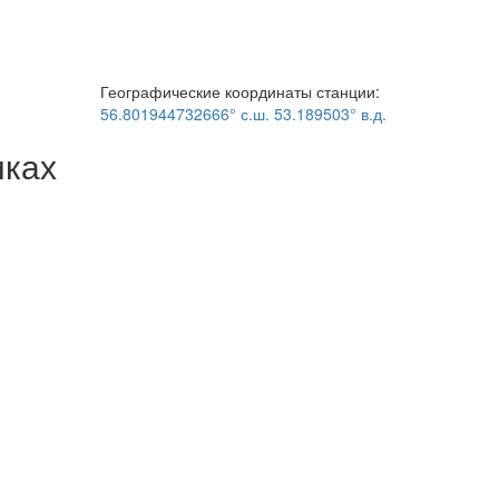
Географические координаты станции:
56.801944732666° с.ш. 53.189503° в.д.
мках