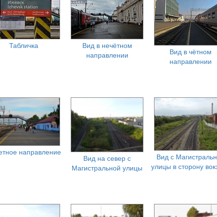
Табличка
Вид в нечётном
Вид в чётном
направлении
направлении
етное направление
Вид с Магистраль
Вид на север с
улицы в сторону вок
Магистральной улицы