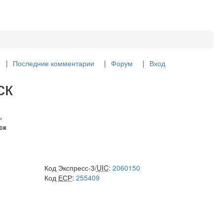
Последние комментарии
Форум
Вход
ск
ь
ск
Код Экспресс-3/
UIC
:
2060150
Код
ЕСР
:
255409