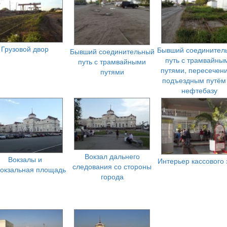
Грузовой двор
Бывший соединител
Бывший соединительный
путь с трамвайны
путь с трамвайными
путями, пересечени
путями
подъездным путём
нефтебазу
Вокзал дальнего
Вокзалы и
Интерьер кассового 
следования со стороны
окзальная площадь
города