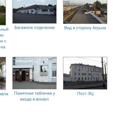
Багажное отделение
Вид в сторону Агрыза
ьный
ми
е с
 на
Памятная табличка у
Пост ЭЦ
зала
входа в вокзал