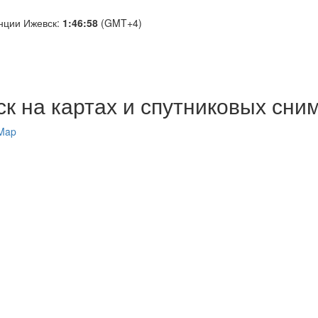
нции Ижевск:
1:46:59
(GMT+4)
к на картах и спутниковых сни
tMap