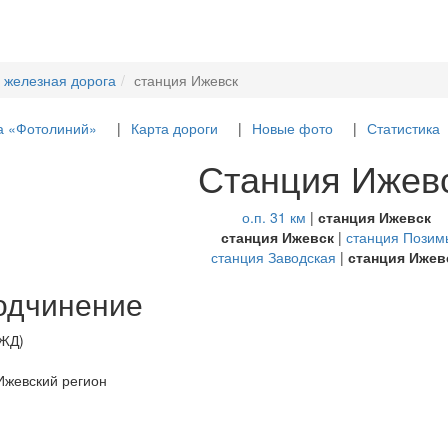
 железная дорога
станция Ижевск
а «Фотолиний»
Карта дороги
Новые фото
Статистика
Станция Ижев
о.п. 31 км
|
станция Ижевск
станция Ижевск
|
станция Позим
станция Заводская
|
станция Ижев
одчинение
РЖД)
 Ижевский регион