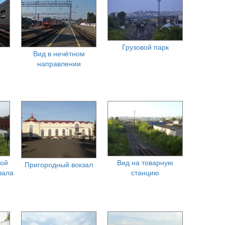
Грузовой парк
Вид в нечётном
направлении
ной
Вид на товарную
Пригородный вокзал
зала
станцию