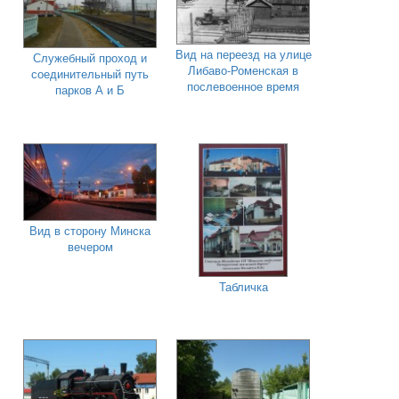
Вид на переезд на улице
Служебный проход и
Либаво-Роменская в
соединительный путь
послевоенное время
парков А и Б
Вид в сторону Минска
вечером
Табличка