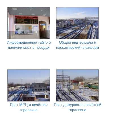
Информационное табло о
Общий вид вокзала и
наличии мест в поездах
пассажирский платформ
Пост МРЦ и нечётная
Пост дежурного в нечётной
горловина
горловине