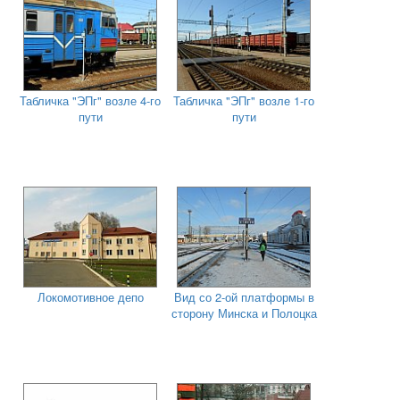
Табличка "ЭПг" возле 4-го
Табличка "ЭПг" возле 1-го
пути
пути
Локомотивное депо
Вид со 2-ой платформы в
сторону Минска и Полоцка