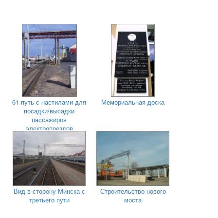
61 путь с настилами для
Мемориальная доска
посадки/высадки
пассажиров
электропоездов
Вид в сторону Минска с
Строительство нового
третьего пути
моста