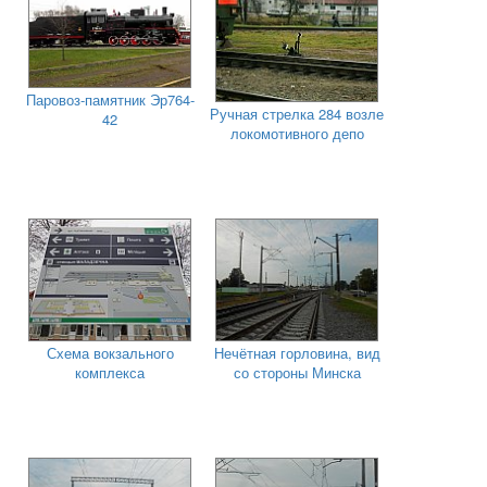
Паровоз-памятник Эр764-
Ручная стрелка 284 возле
42
локомотивного депо
Схема вокзального
Нечётная горловина, вид
комплекса
со стороны Минска