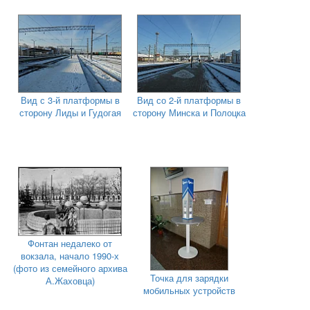
Вид с 3-й платформы в
Вид со 2-й платформы в
сторону Лиды и Гудогая
сторону Минска и Полоцка
Фонтан недалеко от
вокзала, начало 1990-х
(фото из семейного архива
Точка для зарядки
А.Жаховца)
мобильных устройств