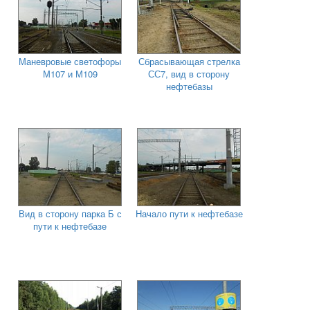
Маневровые светофоры
Сбрасывающая стрелка
М107 и М109
СС7, вид в сторону
нефтебазы
Вид в сторону парка Б с
Начало пути к нефтебазе
пути к нефтебазе