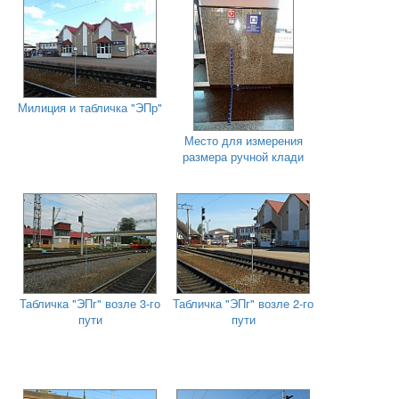
Милиция и табличка "ЭПр"
Место для измерения
размера ручной клади
Табличка "ЭПг" возле 3-го
Табличка "ЭПг" возле 2-го
пути
пути