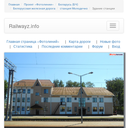
Главная
Проект «Фотолинии»
Беларусь (БЧ)
Белорусская железная дорога
станция Молодечно
Здание станции
Railwayz.info
Toggle
navigatio
Главная страница «Фотолиний»
Карта дороги
Новые фото
Статистика
Последние комментарии
Форум
Вход