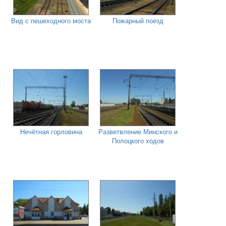
Вид с пешеходного моста
Пожарный поезд
Нечётная горловина
Разветвление Минского и
Полоцкого ходов