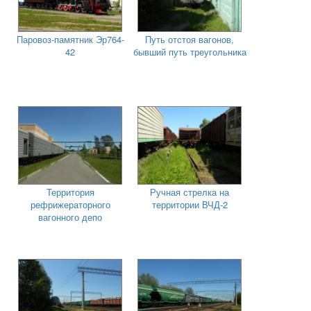
Паровоз-памятник Эр764-
Путь отстоя вагонов,
42
бывший путь треугольника
Территория
Ручная стрелка на
рефрижераторного
территории ВЧД-2
вагонного депо