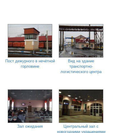
Пост дежурного в нечётной
Вид на здание
горловине
транспортно-
логистического центра
Зал ожидания
Центральный зал с
новогодними украшениями