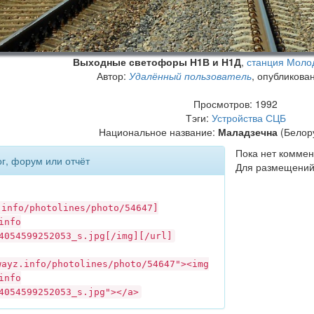
Выходные светофоры Н1В и Н1Д
,
станция Моло
Автор:
Удалённый пользователь
, опубликова
Просмотров: 1992
Тэги:
Устройства СЦБ
Национальное название:
Маладзечна
(Белору
Пока нет коммен
ог, форум или отчёт
Для размещений
.info
/photolines/photo/54647]
info
4054599252053_s.jpg[/img][/url]
wayz.info
/photolines/photo/54647"><img
info
4054599252053_s.jpg"></a>