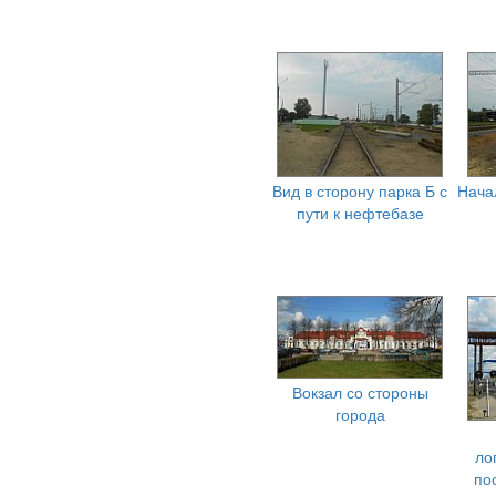
Вид в сторону парка Б с
Нача
пути к нефтебазе
Вокзал со стороны
города
ло
по