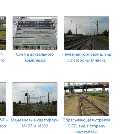
84
Схема вокзального
Нечётная горловина, вид
го
комплекса
со стороны Минска
ЧГ и
Маневровые светофоры
Сбрасывающая стрелка
фор
М107 и М109
СС7, вид в сторону
нефтебазы