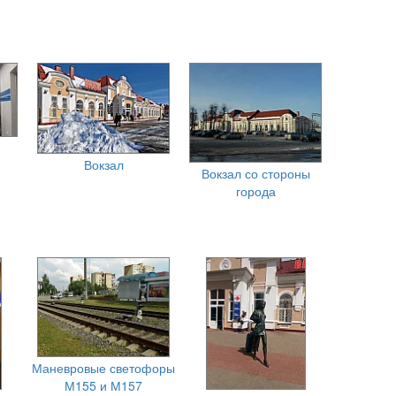
Вокзал
Вокзал со стороны
города
Маневровые светофоры
М155 и М157