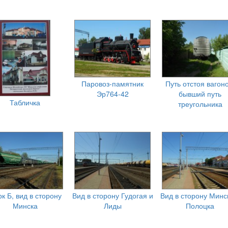
Паровоз-памятник
Путь отстоя вагоно
Эр764-42
бывший путь
Табличка
треугольника
к Б, вид в сторону
Вид в сторону Гудогая и
Вид в сторону Минс
Минска
Лиды
Полоцка