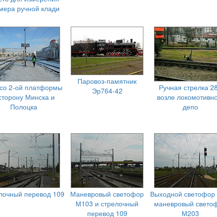
мера ручной клади
Паровоз-памятник
со 2-ой платформы
Ручная стрелка 2
Эр764-42
сторону Минска и
возле локомотивно
Полоцка
депо
лочный перевод 109
Маневровый светофор
Выходной светофор 
М103 и стрелочный
маневровый свето
перевод 109
М203