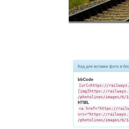
Код для вставки фото в бл
bbCode
[url=https://
railwayz
[img]https://
railwayz.
/photolines/images/6/1
HTML
<a href="https://
rail
src="https://
railwayz.
/photolines/images/6/1