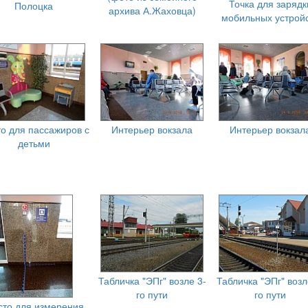
Точка для зарядк
Полоцка
архива А.Жаховца)
мобильных устрой
о для пассажиров с
Интерьер вокзала
Интерьер вокзал
детьми
Табличка "ЭПг" возле 3-
Табличка "ЭПг" возл
го пути
го пути
то для измерения