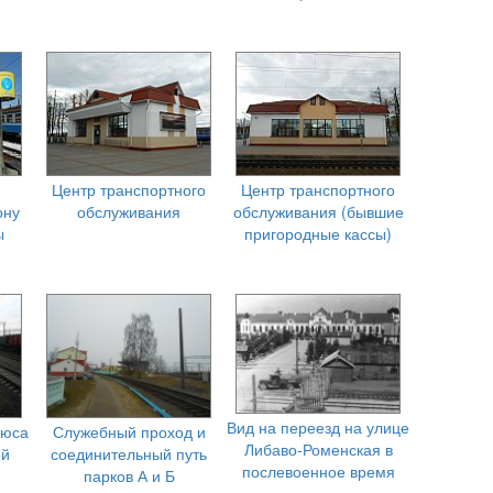
Центр транспортного
Центр транспортного
ону
обслуживания
обслуживания (бывшие
ы
пригородные кассы)
Вид на переезд на улице
нюса
Служебный проход и
Либаво-Роменская в
ой
соединительный путь
послевоенное время
парков А и Б