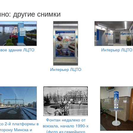
но: другие снимки
вое здание ЛЦТО
Интерьер ЛЦТО
Интерьер ЛЦТО
Фонтан недалеко от
со 2-й платформы в
вокзала, начало 1990-х
торону Минска и
(фото из семейного