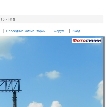
1В и Н1Д
Последние комментарии
Форум
Вход