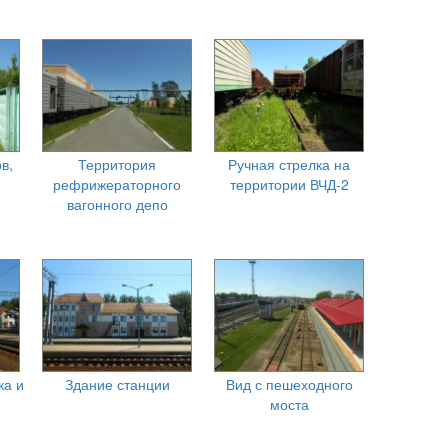
в,
Территория
Ручная стрелка на
рефрижераторного
территории ВЧД-2
вагонного депо
ка и
Здание станции
Вид с пешеходного
моста