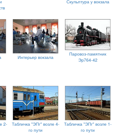
и
Скульптура у вокзала
ств
Паровоз-памятник
а
Интерьер вокзала
Эр764-42
е 2-
Табличка "ЭПг" возле 4-
Табличка "ЭПг" возле 1-
го пути
го пути