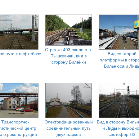
Стрелка 403 около о.п.
ло пути к нефтебазе
Вид со второй
Тышкевичи, вид в
платформы в стор
сторону Вилейки
Вильнюса и Лид
Транспортно-
Электрифицированный
Вид в сторону Виль
гистический центр
соединительный путь
и Лиды и выходн
сле реконструкции
двух парков
светофор Н2