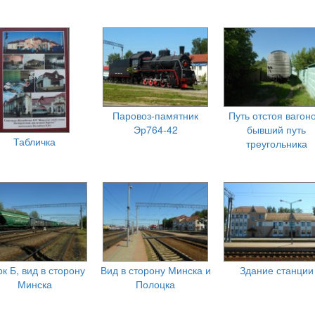
Паровоз-памятник
Путь отстоя вагоно
Эр764-42
бывший путь
Табличка
треугольника
к Б, вид в сторону
Вид в сторону Минска и
Здание станции
Минска
Полоцка