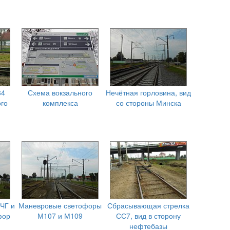
84
Схема вокзального
Нечётная горловина, вид
го
комплекса
со стороны Минска
ЧГ и
Маневровые светофоры
Сбрасывающая стрелка
фор
М107 и М109
СС7, вид в сторону
нефтебазы