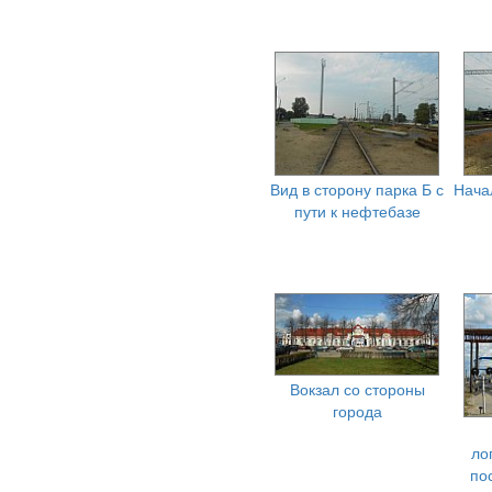
Вид в сторону парка Б с
Нача
пути к нефтебазе
Вокзал со стороны
города
ло
по