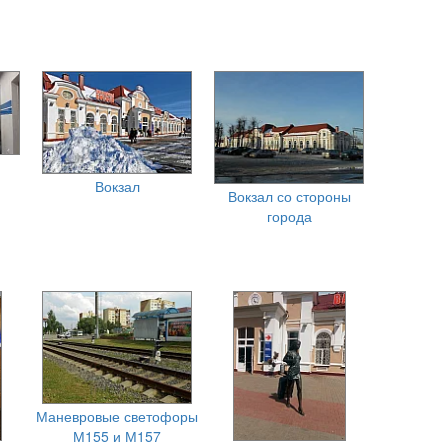
Вокзал
Вокзал со стороны
города
Маневровые светофоры
М155 и М157