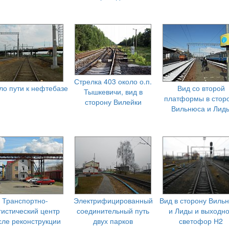
Стрелка 403 около о.п.
ло пути к нефтебазе
Вид со второй
Тышкевичи, вид в
платформы в стор
сторону Вилейки
Вильнюса и Лид
Транспортно-
Электрифицированный
Вид в сторону Виль
гистический центр
соединительный путь
и Лиды и выходн
сле реконструкции
двух парков
светофор Н2