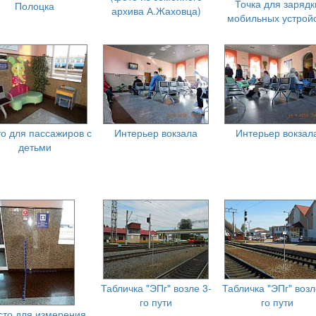
Точка для зарядк
Полоцка
архива А.Жаховца)
мобильных устрой
о для пассажиров с
Интерьер вокзала
Интерьер вокзал
детьми
Табличка "ЭПг" возле 3-
Табличка "ЭПг" возл
го пути
го пути
то для измерения