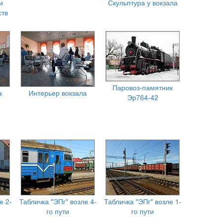
и
Скульптура у вокзала
ств
Паровоз-памятник
а
Интерьер вокзала
Эр764-42
е 2-
Табличка "ЭПг" возле 4-
Табличка "ЭПг" возле 1-
го пути
го пути