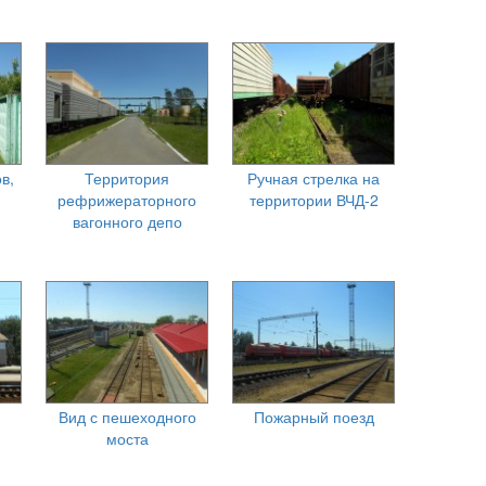
в,
Территория
Ручная стрелка на
рефрижераторного
территории ВЧД-2
вагонного депо
Вид с пешеходного
Пожарный поезд
моста