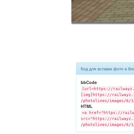
Код для вставки фото в бл
bbCode
[url=https://
railwayz
[img]https://
railwayz.
/photolines/images/6/1
HTML
<a href="https://
rail
src="https://
railwayz.
/photolines/images/6/1