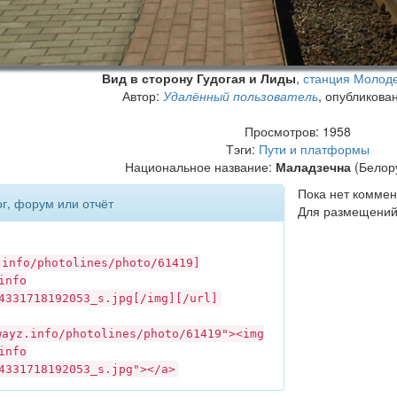
Вид в сторону Гудогая и Лиды
,
станция Молод
Автор:
Удалённый пользователь
, опубликова
Просмотров: 1958
Тэги:
Пути и платформы
Национальное название:
Маладзечна
(Белору
Пока нет коммен
ог, форум или отчёт
Для размещений
.info
/photolines/photo/61419]
info
4331718192053_s.jpg[/img][/url]
wayz.info
/photolines/photo/61419"><img
info
4331718192053_s.jpg"></a>