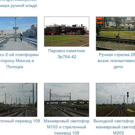
мера ручной клади
Паровоз-памятник
со 2-ой платформы
Ручная стрелка 2
Эр764-42
сторону Минска и
возле локомотивно
Полоцка
депо
лочный перевод 109
Маневровый светофор
Выходной светофор 
М103 и стрелочный
маневровый свето
перевод 109
М203