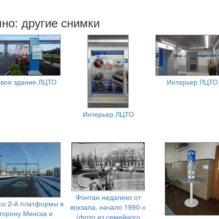
но: другие снимки
вое здание ЛЦТО
Интерьер ЛЦТО
Интерьер ЛЦТО
Фонтан недалеко от
со 2-й платформы в
вокзала, начало 1990-х
торону Минска и
(фото из семейного