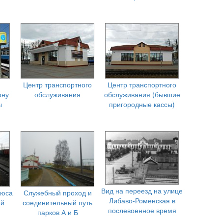
Центр транспортного
Центр транспортного
ону
обслуживания
обслуживания (бывшие
ы
пригородные кассы)
Вид на переезд на улице
нюса
Служебный проход и
Либаво-Роменская в
ой
соединительный путь
послевоенное время
парков А и Б