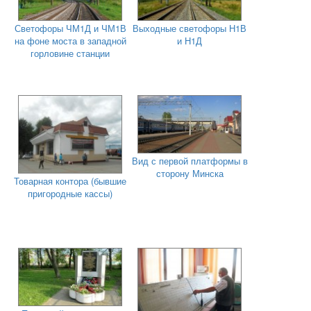
Светофоры ЧМ1Д и ЧМ1В
Выходные светофоры Н1В
на фоне моста в западной
и Н1Д
горловине станции
Вид с первой платформы в
сторону Минска
Товарная контора (бывшие
пригородные кассы)