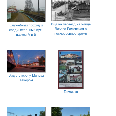
Вид на переезд на улице
Служебный проход и
Либаво-Роменская в
соединительный путь
послевоенное время
парков А и Б
Вид в сторону Минска
вечером
Табличка