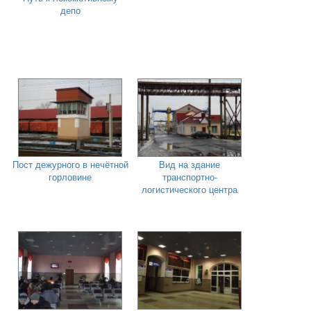
депо
Пост дежурного в нечётной
Вид на здание
горловине
транспортно-
логистического центра