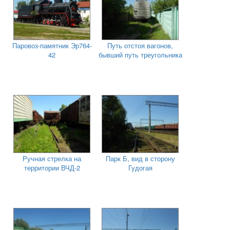
Паровоз-памятник Эр764-
Путь отстоя вагонов,
42
бывший путь треугольника
Ручная стрелка на
Парк Б, вид в сторону
территории ВЧД-2
Гудогая