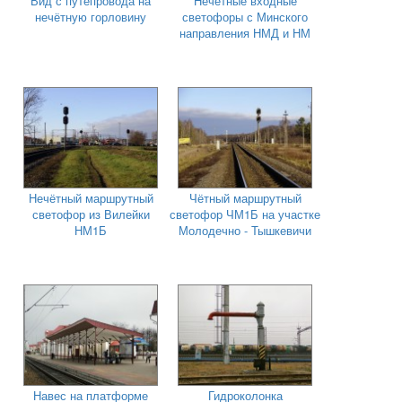
Вид с путепровода на
Нечётные входные
нечётную горловину
светофоры с Минского
направления НМД и НМ
Нечётный маршрутный
Чётный маршрутный
светофор из Вилейки
светофор ЧМ1Б на участке
НМ1Б
Молодечно - Тышкевичи
Навес на платформе
Гидроколонка