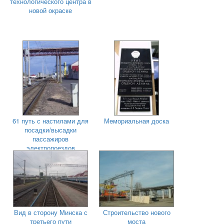
технологического центра в
новой окраске
61 путь с настилами для
Мемориальная доска
посадки/высадки
пассажиров
электропоездов
Вид в сторону Минска с
Строительство нового
третьего пути
моста