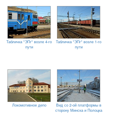
Табличка "ЭПг" возле 4-го
Табличка "ЭПг" возле 1-го
пути
пути
Локомотивное депо
Вид со 2-ой платформы в
сторону Минска и Полоцка