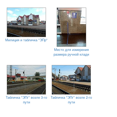
Милиция и табличка "ЭПр"
Место для измерения
размера ручной клади
Табличка "ЭПг" возле 3-го
Табличка "ЭПг" возле 2-го
пути
пути