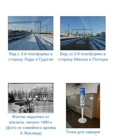
Вид с 3-й платформы в
Вид со 2-й платформы в
сторону Лиды и Гудогая
сторону Минска и Полоцка
Фонтан недалеко от
вокзала, начало 1990-х
(фото из семейного архива
Точка для зарядки
А.Жаховца)