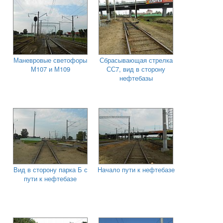
Маневровые светофоры
Сбрасывающая стрелка
М107 и М109
СС7, вид в сторону
нефтебазы
Вид в сторону парка Б с
Начало пути к нефтебазе
пути к нефтебазе