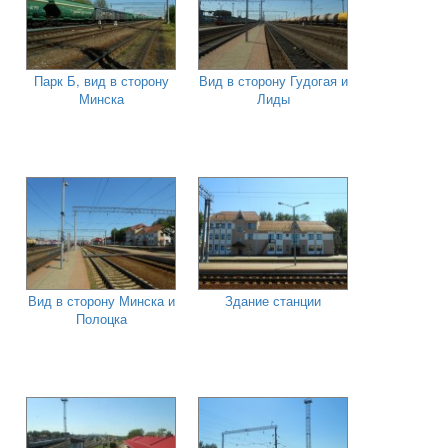
Парк Б, вид в сторону
Вид в сторону Гудогая и
Минска
Лиды
Вид в сторону Минска и
Здание станции
Полоцка