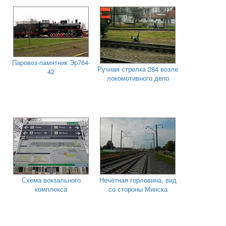
Паровоз-памятник Эр764-
Ручная стрелка 284 возле
42
локомотивного депо
Схема вокзального
Нечётная горловина, вид
комплекса
со стороны Минска