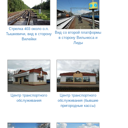
Стрелка 403 около о.п.
Вид со второй платформы
Тышкевичи, вид в сторону
в сторону Вильнюса и
Вилейки
Лиды
Центр транспортного
Центр транспортного
обслуживания
обслуживания (бывшие
пригородные кассы)