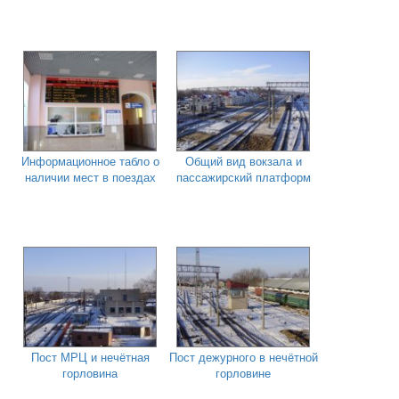
Информационное табло о
Общий вид вокзала и
наличии мест в поездах
пассажирский платформ
Пост МРЦ и нечётная
Пост дежурного в нечётной
горловина
горловине