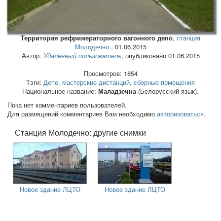
Территория рефрижераторного вагонного депо
,
станция
Молодечно
,
01.06.2015
Автор:
Удалённый пользователь
, опубликовано 01.06.2015
Просмотров: 1854
Тэги:
Депо, мастерские дистанций, сборные помещения
Национальное название:
Маладзечна
(Белорусский язык).
Пока нет комментариев пользователей.
Для размещений комментариев Вам необходимо
авторизоваться
.
Станция Молодечно: другие снимки
Новое здание ЛЦТО
Новое здание ЛЦТО