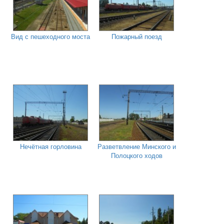
Вид с пешеходного моста
Пожарный поезд
Нечётная горловина
Разветвление Минского и
Полоцкого ходов