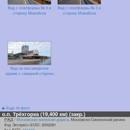
Вид с платформы № 3 в
Вид с платформы № 3 в
сторону Можайска
сторону Можайска
Вид на пассажирское
здание с северной стороны
▶
Ещё 16 фото
о.п. Трёхгорка
(19,400 км) (закр.)
РЖД
/
Московская железная дорога
, Московско-Смоленский регион
Код Экспресс-3/UIC: 2002081
Код
ЕСР
:
181742