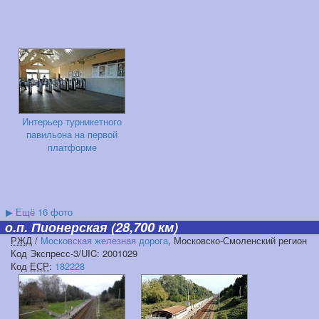
Интерьер турникетного
павильона на первой
платформе
▶
Ещё 16 фото
о.п. Пионерская
(28,700 км)
РЖД
/
Московская железная дорога
, Московско-Смоленский регион
Код Экспресс-3/UIC: 2001029
Код
ЕСР
:
182228