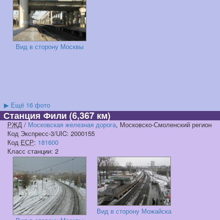
Вид в сторону Москвы
▶
Ещё 16 фото
Станция Фили
(6,367 км)
РЖД
/
Московская железная дорога
, Московско-Смоленский регион
Код Экспресс-3/UIC: 2000155
Код
ЕСР
:
181600
Класс станции: 2
Вид в сторону Можайска