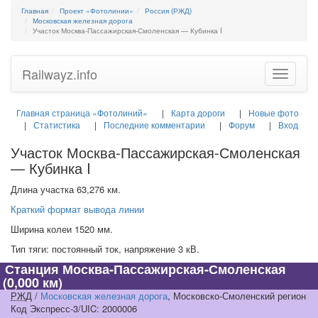
Главная
Проект «Фотолинии»
Россия (РЖД)
Московская железная дорога
Участок Москва-Пассажирская-Смоленская — Кубинка I
Railwayz.info
Toggle
navigatio
Главная страница «Фотолиний»
Карта дороги
Новые фото
Статистика
Последние комментарии
Форум
Вход
Участок Москва-Пассажирская-Смоленская
— Кубинка I
Длина участка 63,276 км.
Краткий формат вывода линии
Ширина колеи 1520 мм.
Тип тяги: постоянный ток, напряжение 3 кВ.
Станция Москва-Пассажирская-Смоленская
(0,000 км)
РЖД
/
Московская железная дорога
, Московско-Смоленский регион
Код Экспресс-3/UIC: 2000006