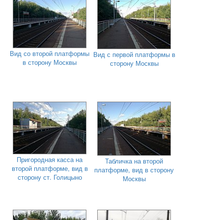
Вид со второй платформы
Вид с первой платформы в
в сторону Москвы
сторону Москвы
Пригородная касса на
Табличка на второй
второй платформе, вид в
платформе, вид в сторону
сторону ст. Голицыно
Москвы