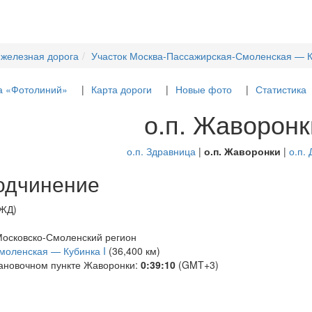
 железная дорога
Участок Москва-Пассажирская-Смоленская — К
а «Фотолиний»
Карта дороги
Новые фото
Статистика
о.п. Жаворонк
о.п. Здравница
|
о.п. Жаворонки
|
о.п.
одчинение
РЖД)
Московско-Смоленский регион
моленская — Кубинка I
(36,400 км)
тановочном пункте Жаворонки:
0:39:10
(GMT+3)