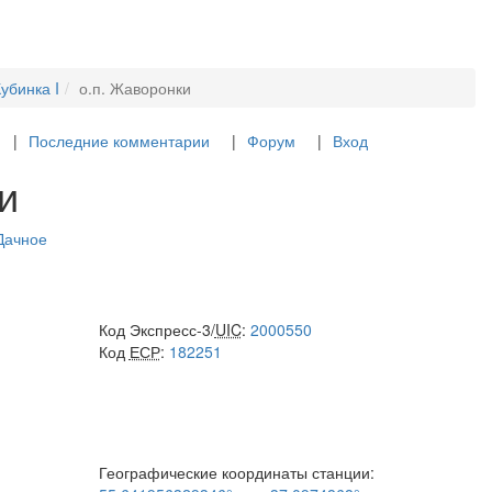
убинка I
о.п. Жаворонки
Последние комментарии
Форум
Вход
и
 Дачное
Код Экспресс-3/
UIC
:
2000550
Код
ЕСР
:
182251
Географические координаты станции: