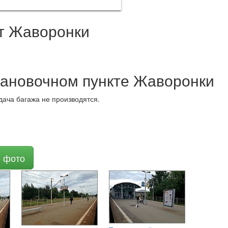
т Жаворонки
тановочном пункте Жаворонки
дача багажа не производятся.
е фото