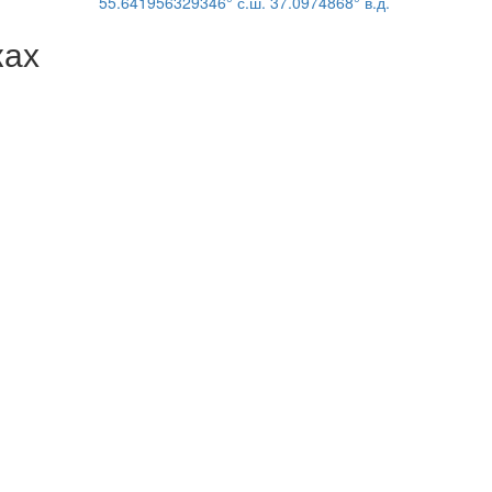
55.641956329346° с.ш. 37.0974868° в.д.
ках