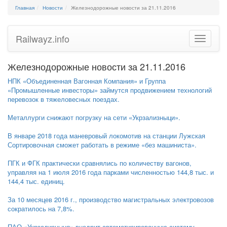
Главная
Новости
Железнодорожные новости за 21.11.2016
Railwayz.info
Toggle
navigatio
Железнодорожные новости за 21.11.2016
НПК «Объединенная Вагонная Компания» и Группа
«Промышленные инвесторы» займутся продвижением технологий
перевозок в тяжеловесных поездах.
Металлурги снижают погрузку на сети «Укрзализныци».
В январе 2018 года маневровый локомотив на станции Лужская
Сортировочная сможет работать в режиме «без машиниста».
ПГК и ФГК практически сравнялись по количеству вагонов,
управляя на 1 июля 2016 года парками численностью 144,8 тыс. и
144,4 тыс. единиц.
За 10 месяцев 2016 г., производство магистральных электровозов
сократилось на 7,8%.
ПАО «Укрзализныця» внедрит автоматизированную систему