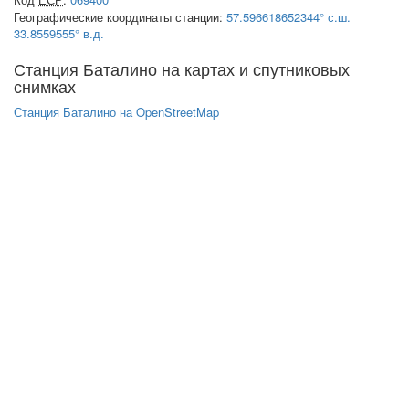
Географические координаты станции:
57.596618652344° с.ш.
33.8559555° в.д.
Станция Баталино на картах и спутниковых
снимках
Станция Баталино на OpenStreetMap