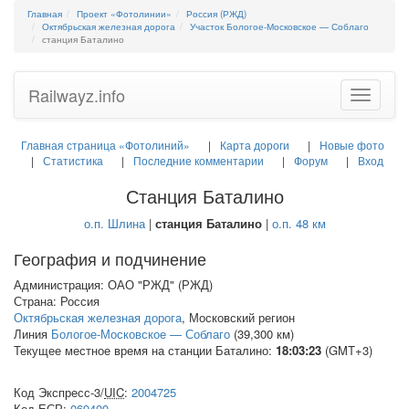
Главная
Проект «Фотолинии»
Россия (РЖД)
Октябрьская железная дорога
Участок Бологое-Московское — Соблаго
станция Баталино
Railwayz.info
Toggle
navigatio
Главная страница «Фотолиний»
Карта дороги
Новые фото
Статистика
Последние комментарии
Форум
Вход
Станция Баталино
о.п. Шлина
|
станция Баталино
|
о.п. 48 км
География и подчинение
Администрация: ОАО "РЖД" (РЖД)
Страна: Россия
Октябрьская железная дорога
, Московский регион
Линия
Бологое-Московское — Соблаго
(39,300 км)
Текущее местное время на станции Баталино:
18:03:23
(GMT+3)
Код Экспресс-3/
UIC
:
2004725
Код
ЕСР
:
069400