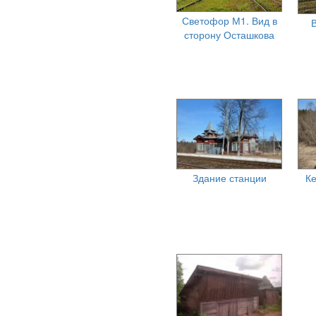
Светофор М1. Вид в
В
сторону Осташкова
Здание станции
Ке