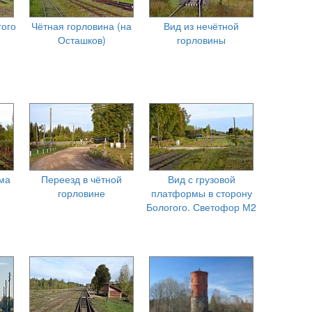
гого
Чётная горловина (на
Вид из нечётной
Осташков)
горловины
ма
Переезд в чётной
Вид с грузовой
горловине
платформы в сторону
Бологого. Светофор М2