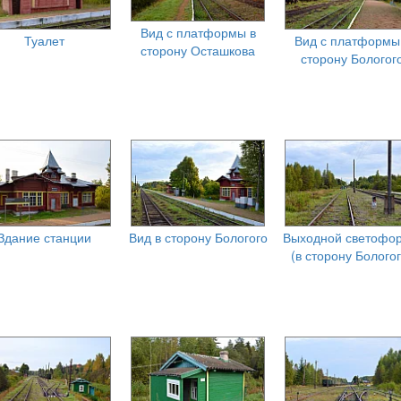
Вид с платформы в
Туалет
Вид с платформы
сторону Осташкова
сторону Бологог
Здание станции
Вид в сторону Бологого
Выходной светофор
(в сторону Бологог