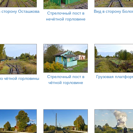
в сторону Осташкова
Вид в сторону Боло
Стрелочный пост в
нечётной горловине
Стрелочный пост в
Грузовая платфор
из чётной горловины
чётной горловине