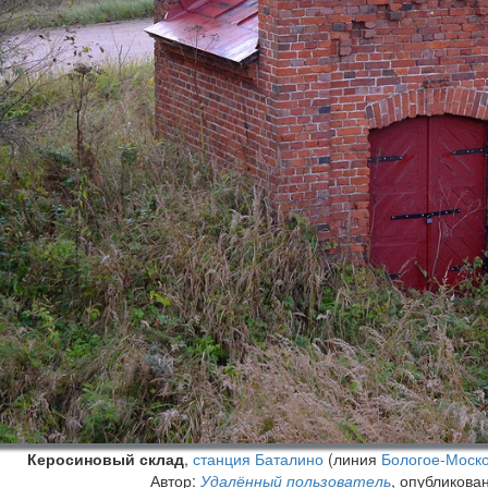
Керосиновый склад
,
станция Баталино
(линия
Бологое-Моск
Автор:
Удалённый пользователь
, опубликова