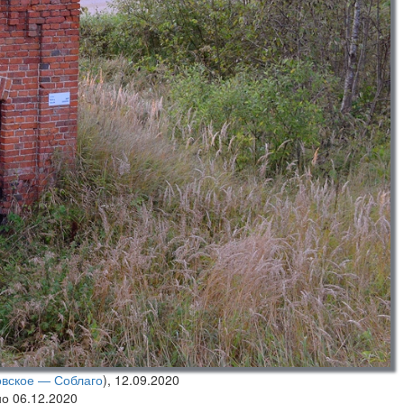
овское — Соблаго
),
12.09.2020
но 06.12.2020