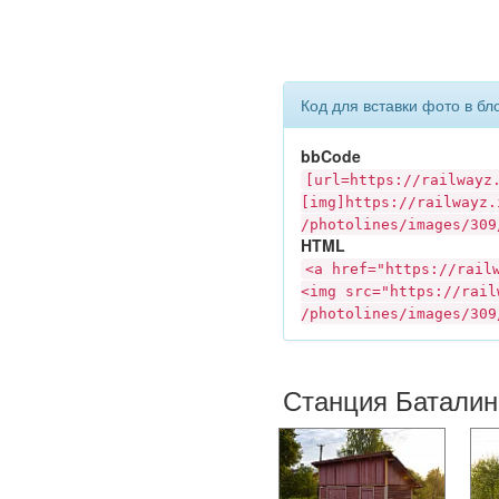
Код для вставки фото в бл
bbCode
[url=https://
railwayz
[img]https://
railwayz.
/photolines/images/309
HTML
<a href="https://
rail
<img src="https://
rail
/photolines/images/309
Станция Баталин