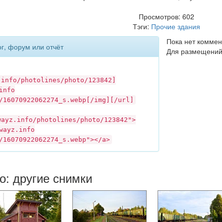
Просмотров: 602
Тэги:
Прочие здания
Пока нет коммен
ог, форум или отчёт
Для размещений
.info
/photolines/photo/123842]
info
/16070922062274_s.webp[/img][/url]
wayz.info
/photolines/photo/123842">
wayz.info
/16070922062274_s.webp"></a>
о: другие снимки