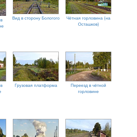
Вид в сторону Бологого
Чётная горловина (на
 в
Осташков)
не
 в
Грузовая платформа
Переезд в чётной
е
горловине