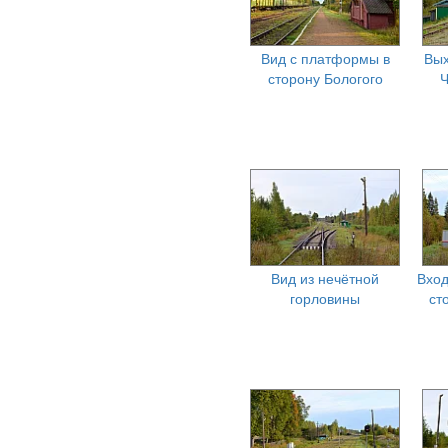
Вид с платформы в
Вы
сторону Бологого
Ч
Вид из нечётной
Вход
горловины
ст