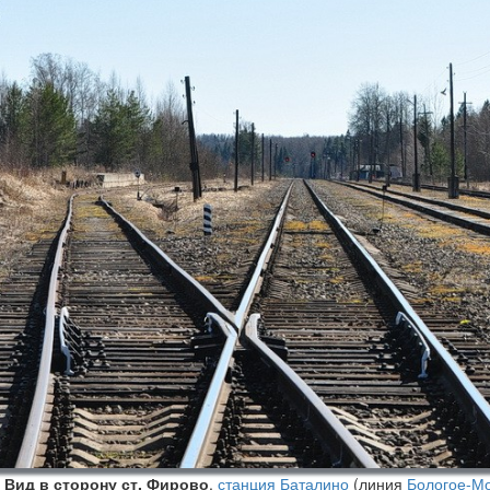
Вид в сторону ст. Фирово
,
станция Баталино
(линия
Бологое-Мо