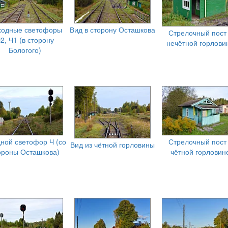
ходные светофоры
Вид в сторону Осташкова
Стрелочный пост
2, Ч1 (в сторону
нечётной горлови
Бологого)
ной светофор Ч (со
Стрелочный пост
Вид из чётной горловины
ороны Осташкова)
чётной горловин