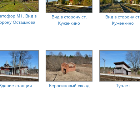
етофор М1. Вид в
Вид в сторону ст.
Вид в сторону ст
торону Осташкова
Куженкино
Куженкино
Здание станции
Керосиновый склад
Туалет