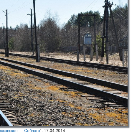
сковское — Соблаго
),
17.04.2014