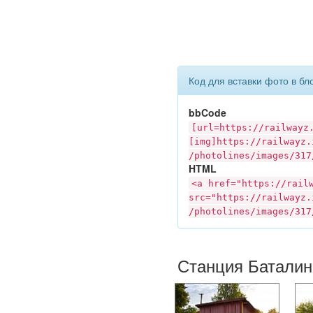
Код для вставки фото в бл
bbCode
[url=https://
railwayz
[img]https://
railwayz.
/photolines/images/317
HTML
<a href="https://
rail
src="https://
railwayz.
/photolines/images/317
Станция Баталин