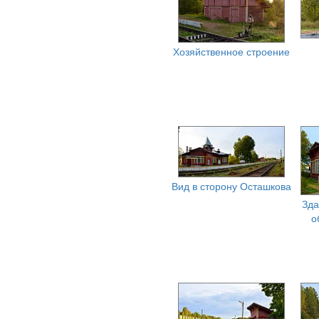
Хозяйственное строение
Вид в сторону Осташкова
Зда
о