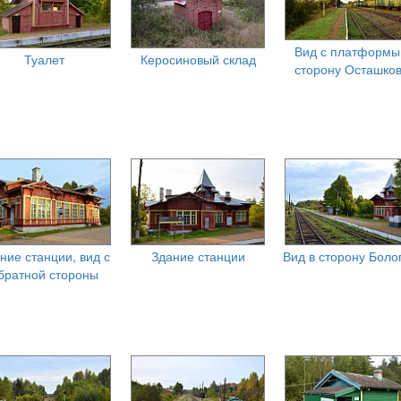
Вид с платформы
Туалет
Керосиновый склад
сторону Осташко
ние станции, вид с
Здание станции
Вид в сторону Боло
братной стороны