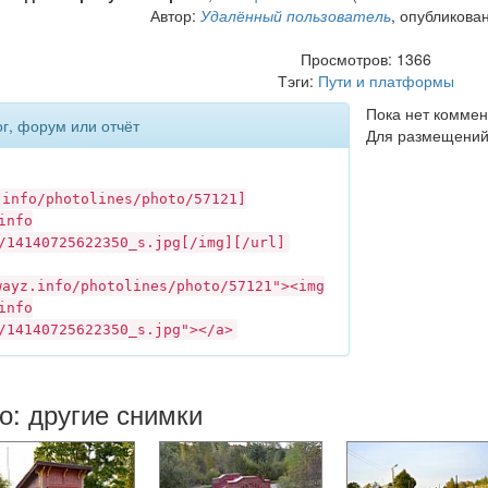
Автор:
Удалённый пользователь
, опубликова
Просмотров: 1366
Тэги:
Пути и платформы
Пока нет коммен
ог, форум или отчёт
Для размещений
.info
/photolines/photo/57121]
info
/14140725622350_s.jpg[/img][/url]
wayz.info
/photolines/photo/57121"><img
info
/14140725622350_s.jpg"></a>
о: другие снимки