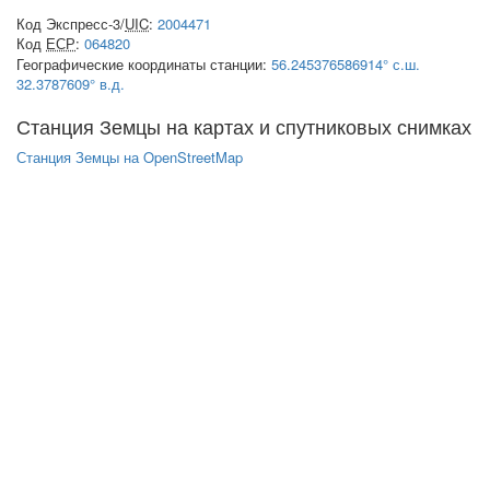
Код Экспресс-3/
UIC
:
2004471
Код
ЕСР
:
064820
Географические координаты станции:
56.245376586914° с.ш.
32.3787609° в.д.
Станция Земцы на картах и спутниковых снимках
Станция Земцы на OpenStreetMap