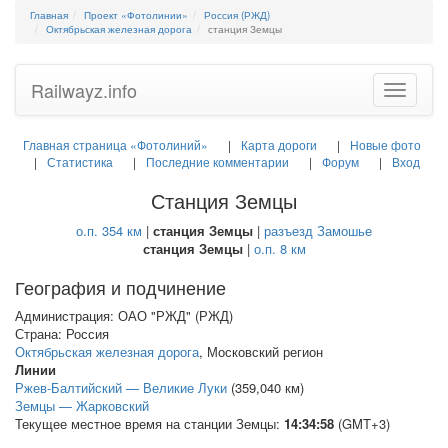
Главная
Проект «Фотолинии»
Россия (РЖД)
Октябрьская железная дорога
станция Земцы
Railwayz.info
Toggle
navigatio
Главная страница «Фотолиний»
Карта дороги
Новые фото
Статистика
Последние комментарии
Форум
Вход
Станция Земцы
о.п. 354 км
|
станция Земцы
|
разъезд Замошье
станция Земцы
|
о.п. 8 км
География и подчинение
Администрация: ОАО "РЖД" (РЖД)
Страна: Россия
Октябрьская железная дорога
, Московский регион
Линии
Ржев-Балтийский — Великие Луки
(359,040 км)
Земцы — Жарковский
Текущее местное время на станции Земцы:
14:34:58
(GMT+3)