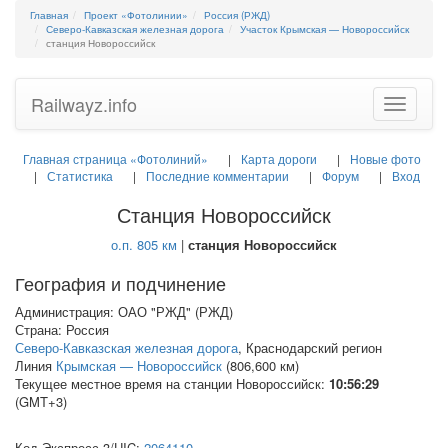
Главная
Проект «Фотолинии»
Россия (РЖД)
Северо-Кавказская железная дорога
Участок Крымская — Новороссийск
станция Новороссийск
Railwayz.info
Toggle
navigatio
Главная страница «Фотолиний»
Карта дороги
Новые фото
Статистика
Последние комментарии
Форум
Вход
Станция Новороссийск
о.п. 805 км
|
станция Новороссийск
География и подчинение
Администрация: ОАО "РЖД" (РЖД)
Страна: Россия
Северо-Кавказская железная дорога
, Краснодарский регион
Линия
Крымская — Новороссийск
(806,600 км)
Текущее местное время на станции Новороссийск:
10:56:30
(GMT+3)
Код Экспресс-3/
UIC
:
2064110