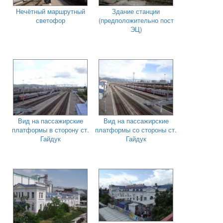
Нечётный маршрутный
Здание станции
светофор
(предположительно пост
ЭЦ)
Вид на пассажирские
Вид на пассажирские
платформы в сторону ст.
платформы со стороны ст.
Гайдук
Гайдук