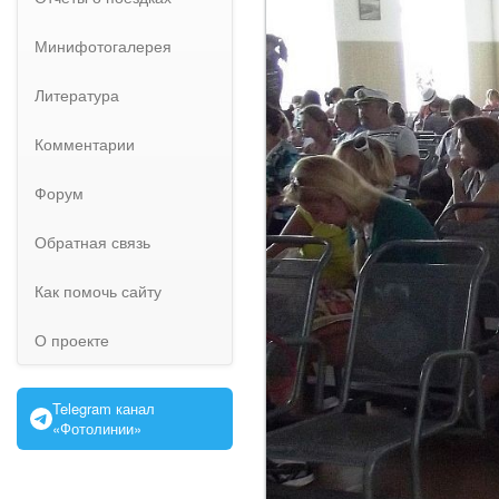
Минифотогалерея
Литература
Комментарии
Форум
Обратная связь
Как помочь сайту
О проекте
Telegram канал
«Фотолинии»