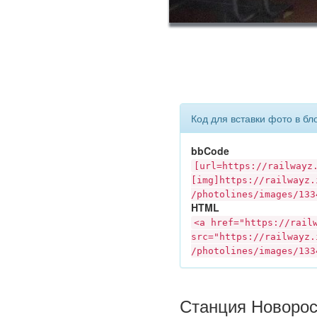
Код для вставки фото в бл
bbCode
[url=https://
railwayz
[img]https://
railwayz.
/photolines/images/133
HTML
<a href="https://
rail
src="https://
railwayz.
/photolines/images/133
Станция Новорос