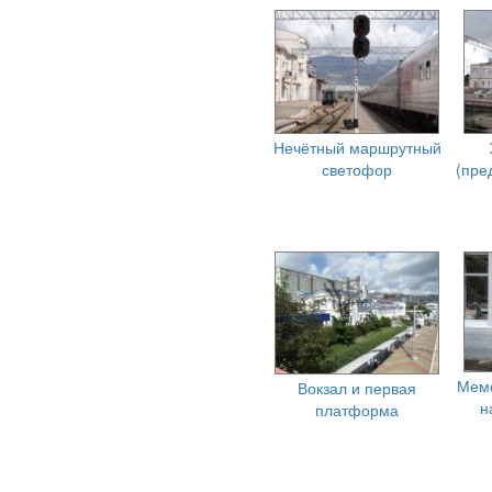
Нечётный маршрутный
светофор
(пре
Мемо
Вокзал и первая
н
платформа