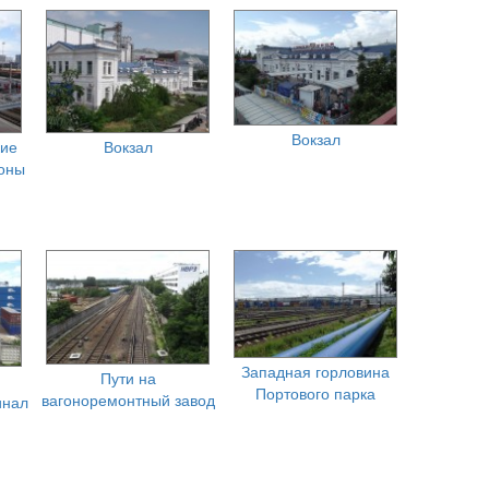
Вокзал
кие
Вокзал
оны
Западная горловина
Пути на
Портового парка
вагоноремонтный завод
инал