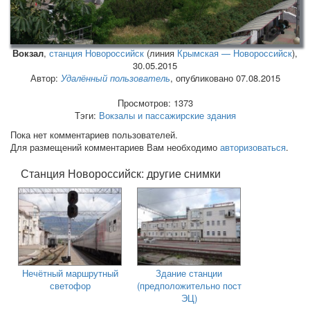
Вокзал
,
станция Новороссийск
(линия
Крымская — Новороссийск
),
30.05.2015
Автор:
Удалённый пользователь
, опубликовано 07.08.2015
Просмотров: 1373
Тэги:
Вокзалы и пассажирские здания
Пока нет комментариев пользователей.
Для размещений комментариев Вам необходимо
авторизоваться
.
Станция Новороссийск: другие снимки
Нечётный маршрутный
Здание станции
светофор
(предположительно пост
ЭЦ)