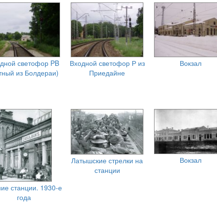
дной светофор PB
Входной светофор Р из
Вокзал
тный из Болдераи)
Приедайне
Вокзал
Латышские стрелки на
станции
ие станции. 1930-е
года