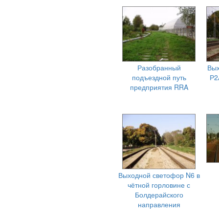
Разобранный
Вы
подъездной путь
Р2
предприятия RRA
Выходной светофор N6 в
чётной горловине с
Болдерайского
направления