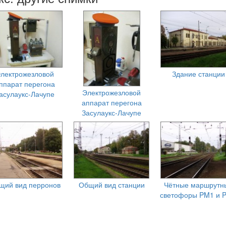
лектрожезловой
Здание станции
ппарат перегона
Электрожезловой
асулаукс-Лачупе
аппарат перегона
Засулаукс-Лачупе
щий вид перронов
Общий вид станции
Чётные маршрутн
светофоры PM1 и 