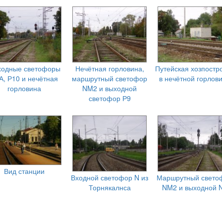
ходные светофоры
Нечётная горловина,
Путейская хозпостр
А, Р10 и нечётная
маршрутный светофор
в нечётной горлов
горловина
NM2 и выходной
светофор Р9
Вид станции
Входной светофор N из
Маршрутный свето
Торнякалнса
NM2 и выходной 