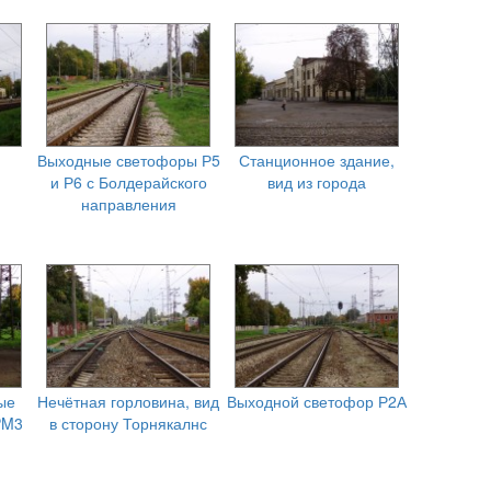
Выходные светофоры Р5
Станционное здание,
и Р6 с Болдерайского
вид из города
направления
ые
Нечётная горловина, вид
Выходной светофор Р2А
PM3
в сторону Торнякалнс