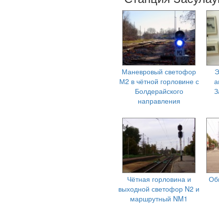
Маневровый светофор
Э
М2 в чётной горловине с
а
Болдерайского
З
направления
Чётная горловина и
Об
выходной светофор N2 и
маршрутный NM1