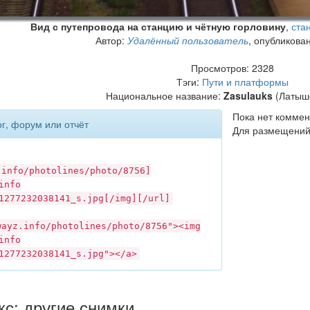
Вид с путепровода на станцию и чётную горловину
,
ста
Автор:
Удалённый пользователь
, опубликова
Просмотров: 2328
Тэги:
Пути и платформы
Национальное название:
Zasulauks
(Латышс
Пока нет коммен
ог, форум или отчёт
Для размещений
.info
/photolines/photo/8756]
info
1277232038141_s.jpg[/img][/url]
wayz.info
/photolines/photo/8756"><img
info
1277232038141_s.jpg"></a>
с: другие снимки