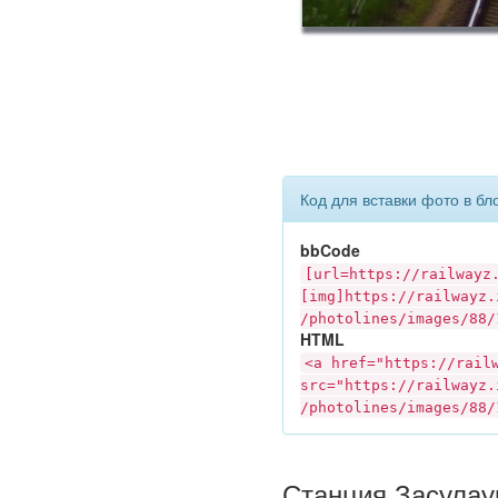
Код для вставки фото в бл
bbCode
[url=https://
railwayz
[img]https://
railwayz.
/photolines/images/88/
HTML
<a href="https://
rail
src="https://
railwayz.
/photolines/images/88/
Станция Засулаук