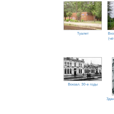
Туалет
Вхо
(чё
Вокзал. 30-е годы
Здан