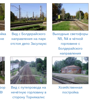
ойка
Вид с Болдерайского
Выходные светофоры
ине
направления на парк
N5, N4 в чётной
отстоя депо Засулаукс
горловине с
Болдерайского
направления
фор
Вид с путепровода на
Хозяйственная
N9
нечётную горловину в
постройка
сторону Торнякалнс