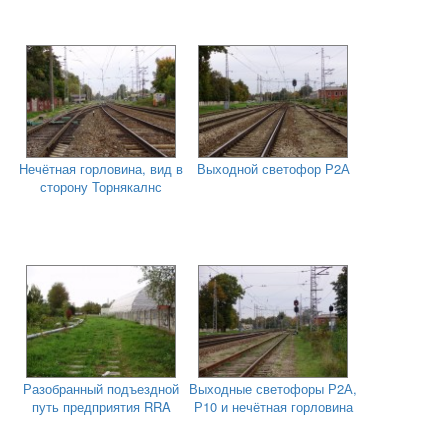
Нечётная горловина, вид в
Выходной светофор Р2А
сторону Торнякалнс
Разобранный подъездной
Выходные светофоры Р2А,
путь предприятия RRA
Р10 и нечётная горловина