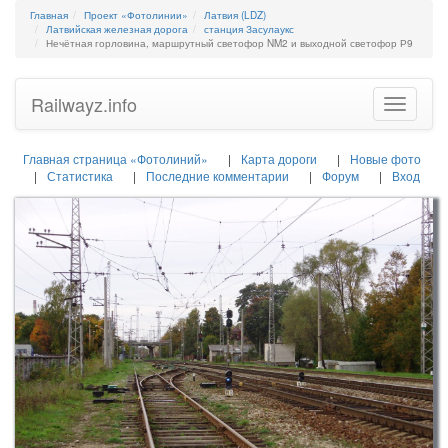
Главная
Проект «Фотолинии»
Латвия (LDZ)
Латвийская железная дорога
станция Засулаукс
Нечётная горловина, маршрутный светофор NM2 и выходной светофор Р9
Railwayz.info
Toggle
navigatio
Главная страница «Фотолиний»
Карта дороги
Новые фото
Статистика
Последние комментарии
Форум
Вход