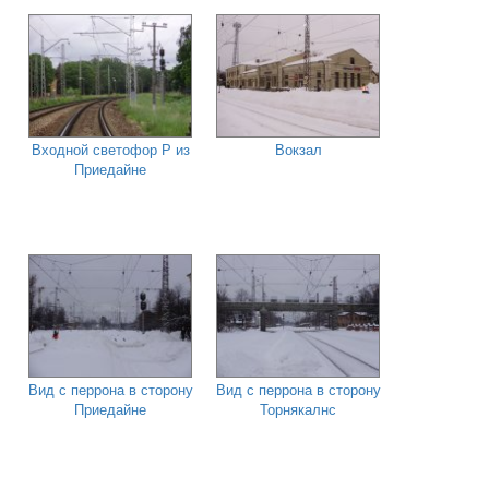
Входной светофор Р из
Вокзал
Приедайне
Вид с перрона в сторону
Вид с перрона в сторону
Приедайне
Торнякалнс