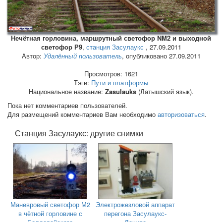
Нечётная горловина, маршрутный светофор NM2 и выходной
светофор Р9
,
станция Засулаукс
,
27.09.2011
Автор:
Удалённый пользователь
, опубликовано 27.09.2011
Просмотров: 1621
Тэги:
Пути и платформы
Национальное название:
Zasulauks
(Латышский язык).
Пока нет комментариев пользователей.
Для размещений комментариев Вам необходимо
авторизоваться
.
Станция Засулаукс: другие снимки
Маневровый светофор М2
Электрожезловой аппарат
в чётной горловине с
перегона Засулаукс-