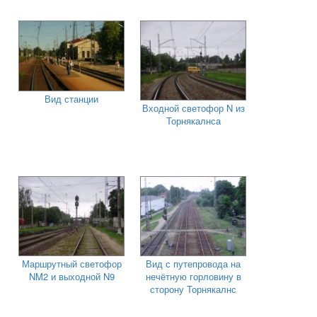
Вид станции
Входной светофор N из
Торнякалнса
Маршрутный светофор
Вид с путепровода на
NM2 и выходной N9
нечётную горловину в
сторону Торнякалнс