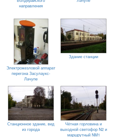
Болдерайского
Лачупе
направления
Здание станции
Электрожезловой аппарат
перегона Засулаукс-
Лачупе
Станционное здание, вид
Чётная горловина и
из города
выходной светофор N2 и
маршрутный NM1