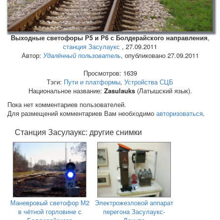
Выходные светофоры Р5 и Р6 с Болдерайского направления
,
станция Засулаукс
,
27.09.2011
Автор:
Удалённый пользователь
, опубликовано 27.09.2011
Просмотров: 1639
Тэги:
Пути и платформы
,
Устройства СЦБ
Национальное название:
Zasulauks
(Латышский язык).
Пока нет комментариев пользователей.
Для размещений комментариев Вам необходимо
авторизоваться
.
Станция Засулаукс: другие снимки
Маневровый светофор М2
Электрожезловой аппарат
в чётной горловине с
перегона Засулаукс-