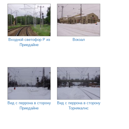
Входной светофор Р из
Вокзал
Приедайне
Вид с перрона в сторону
Вид с перрона в сторону
Приедайне
Торнякалнс