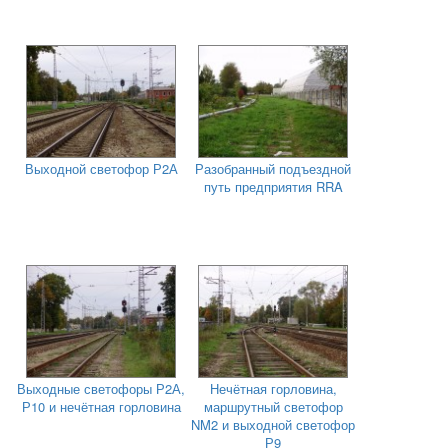
Выходной светофор Р2А
Разобранный подъездной
путь предприятия RRA
Выходные светофоры Р2А,
Нечётная горловина,
Р10 и нечётная горловина
маршрутный светофор
NM2 и выходной светофор
Р9