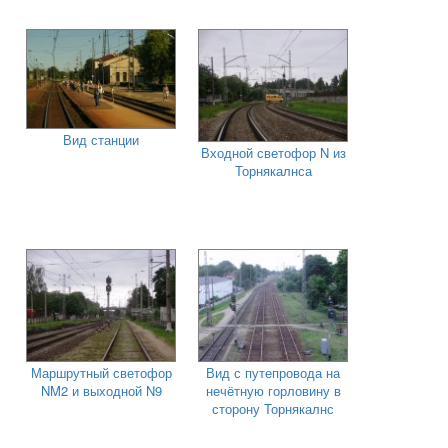
Вид станции
Входной светофор N из
Торнякалнса
Маршрутный светофор
Вид с путепровода на
NM2 и выходной N9
нечётную горловину в
сторону Торнякалнс