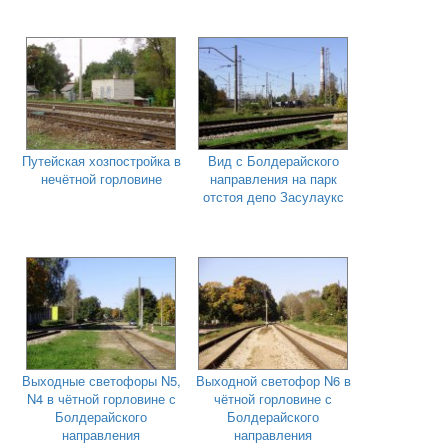
Путейская хозпостройка в
Вид с Болдерайского
нечётной горловине
направления на парк
отстоя депо Засулаукс
Выходные светофоры N5,
Выходной светофор N6 в
N4 в чётной горловине с
чётной горловине с
Болдерайского
Болдерайского
направления
направления