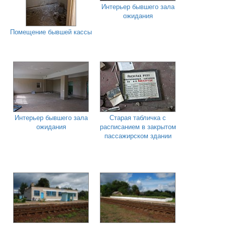
Интерьер бывшего зала
ожидания
Помещение бывшей кассы
Интерьер бывшего зала
Старая табличка с
ожидания
расписанием в закрытом
пассажирском здании