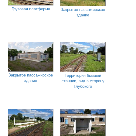
Грузовая платформа
Закрытое пассажирское
здание
Закрытое пассажирское
Территория бывшей
здание
станции, вид в сторону
Глубокого