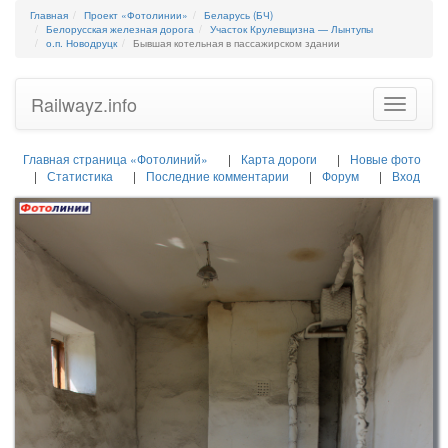
Главная
Проект «Фотолинии»
Беларусь (БЧ)
Белорусская железная дорога
Участок Крулевщизна — Лынтупы
о.п. Новодруцк
Бывшая котельная в пассажирском здании
Railwayz.info
Toggle
navigatio
Главная страница «Фотолиний»
Карта дороги
Новые фото
Статистика
Последние комментарии
Форум
Вход