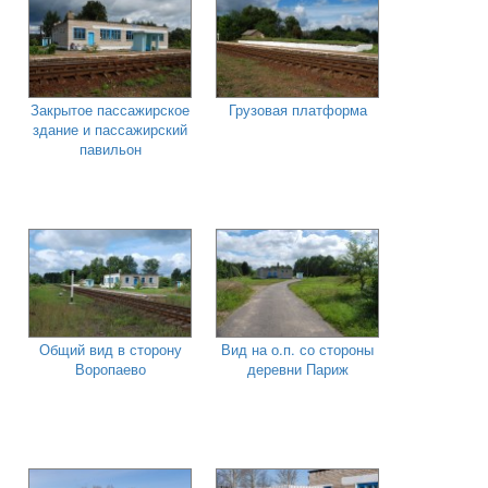
Закрытое пассажирское
Грузовая платформа
здание и пассажирский
павильон
Общий вид в сторону
Вид на о.п. со стороны
Воропаево
деревни Париж