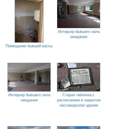
Интерьер бывшего зала
ожидания
Помещение бывшей кассы
Интерьер бывшего зала
Старая табличка с
ожидания
расписанием в закрытом
пассажирском здании