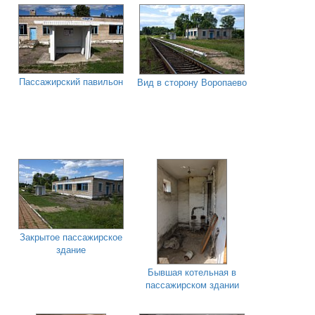
Пассажирский павильон
Вид в сторону Воропаево
Закрытое пассажирское
здание
Бывшая котельная в
пассажирском здании