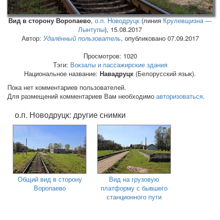
Вид в сторону Воропаево
,
о.п. Новодруцк
(линия
Крулевщизна —
Лынтупы
),
15.08.2017
Автор:
Удалённый пользователь
, опубликовано 07.09.2017
Просмотров: 1020
Тэги:
Вокзалы и пассажирские здания
Национальное название:
Навадруцк
(Белорусский язык).
Пока нет комментариев пользователей.
Для размещений комментариев Вам необходимо
авторизоваться
.
о.п. Новодруцк: другие снимки
Общий вид в сторону
Вид на грузовую
Воропаево
платформу с бывшего
станционного пути