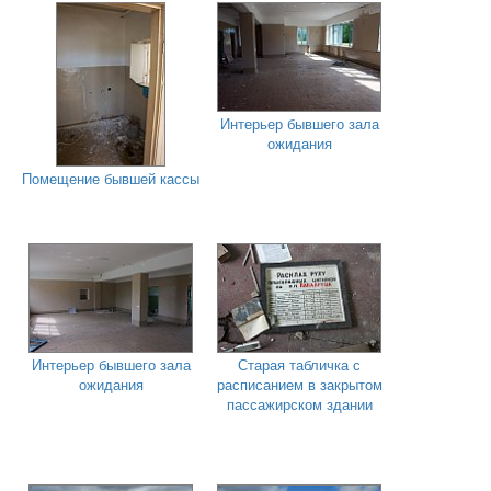
Интерьер бывшего зала
ожидания
Помещение бывшей кассы
Интерьер бывшего зала
Старая табличка с
ожидания
расписанием в закрытом
пассажирском здании