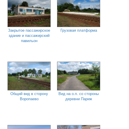
Закрытое пассажирское
Грузовая платформа
здание и пассажирский
павильон
Общий вид в сторону
Вид на о.п. со стороны
Воропаево
деревни Париж