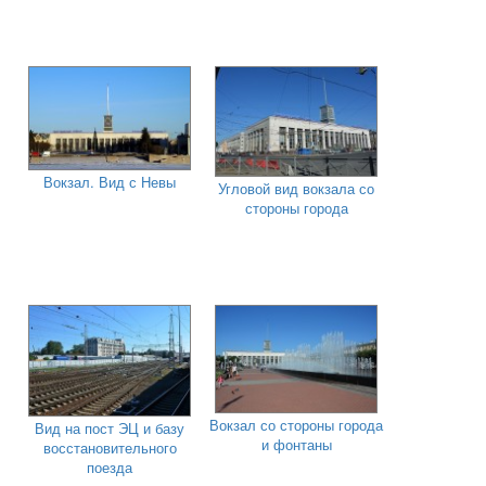
Вокзал. Вид с Невы
Угловой вид вокзала со
стороны города
Вокзал со стороны города
Вид на пост ЭЦ и базу
и фонтаны
восстановительного
поезда