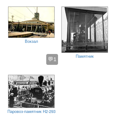
Вокзал
Памятник
💬1
Паровоз-памятник Н2-293