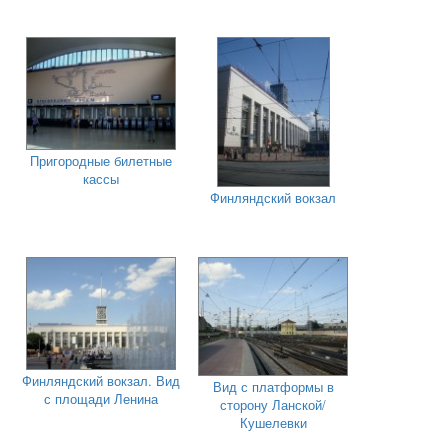
Пригородные билетные
кассы
Финляндский вокзал
Финляндский вокзал. Вид
Вид с платформы в
с площади Ленина
сторону Ланской/
Кушелевки